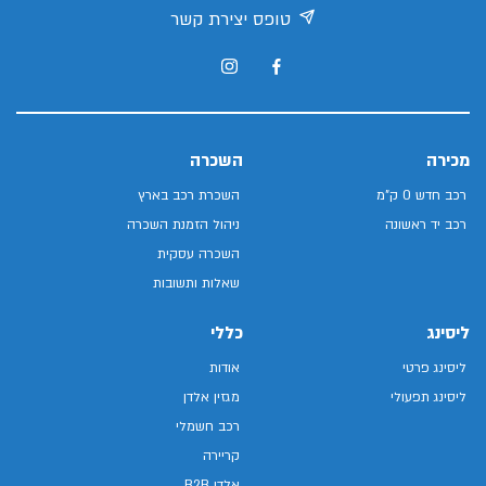
טופס יצירת קשר
מכירה
השכרה
רכב חדש 0 ק"מ
השכרת רכב בארץ
רכב יד ראשונה
ניהול הזמנת השכרה
השכרה עסקית
שאלות ותשובות
ליסינג
כללי
ליסינג פרטי
אודות
ליסינג תפעולי
מגזין אלדן
רכב חשמלי
קריירה
אלדן B2B