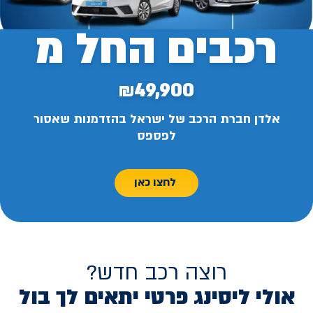
רכבים החל מ
₪49,900
אלדן חברת הרכב של ישראל בהזדמנות שאסור
לפספס
לחצו כאן
רוצה רכב חדש?
אולי ליסינג פרטי יתאים לך בול