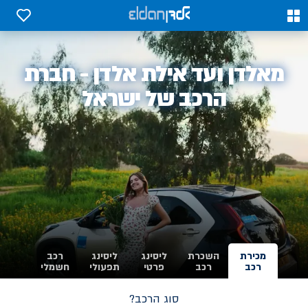
0
0
אלדן
מאלדן ועד אילת אלדן - חברת
-
הרכב של ישראל
מכירת
השכרת
ליסינג
ליסינג
רכב
רכב
רכב
פרטי
תפעולי
חשמלי
סוג הרכב?