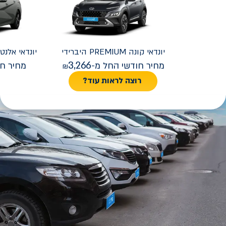
יונדאי
קונה PREMIUM היברידי
יונדאי
REMIUM FACELIFT
3,266
מחיר חודשי החל מ-
מחיר חו
רוצה לראות עוד?