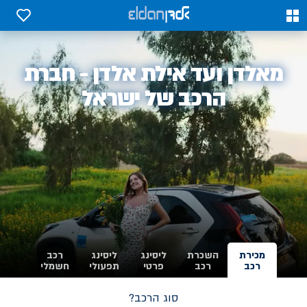
0
0
אלדן
מאלדן ועד אילת אלדן - חברת
-
הרכב של ישראל
מכירת
השכרת
ליסינג
ליסינג
רכב
רכב
רכב
פרטי
תפעולי
חשמלי
סוג הרכב?