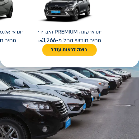
יונדאי
קונה PREMIUM היברידי
יונדאי
REMIUM FACELIFT
3,266
מחיר חודשי החל מ-
מחיר חו
רוצה לראות עוד?