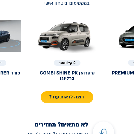
במקסימום ביטחון אישי
0 קילומטר
י
PREMIUM
סיטרואן
COMBI SHINE PK
פורד
URER
ברלינגו
רוצה לראות עוד?
לא מתאים? מחזירים
רכשת והתחרטת? נחזיר לך את