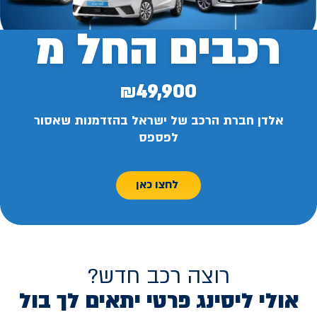
רכבים החל מ
₪49,900
אלדן חברת הרכב של ישראל בהזדמנות שאסור
לפספס
לחצו כאן
רוצה רכב חדש?
אולי ליסינג פרטי יתאים לך בול