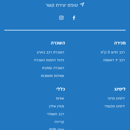
טופס יצירת קשר
מכירה
השכרה
רכב חדש 0 ק"מ
השכרת רכב בארץ
רכב יד ראשונה
ניהול הזמנת השכרה
השכרה עסקית
שאלות ותשובות
ליסינג
כללי
ליסינג פרטי
אודות
ליסינג תפעולי
מגזין אלדן
רכב חשמלי
קריירה
אלדן B2B