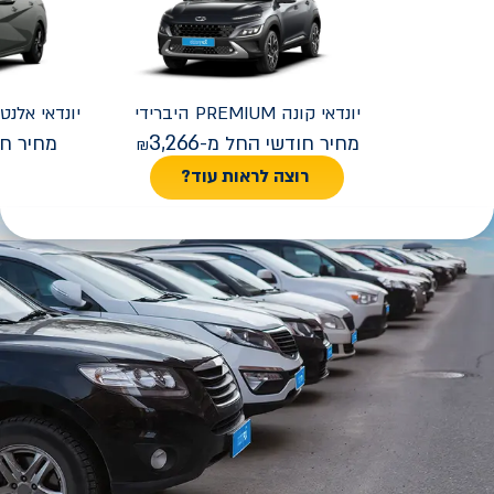
יונדאי
קונה PREMIUM היברידי
יונדאי
REMIUM FACELIFT
3,266
מחיר חודשי החל מ-
מחיר חו
רוצה לראות עוד?