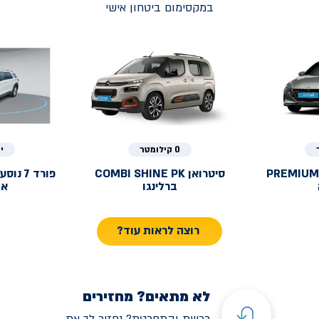
במקסימום ביטחון אישי
0 קילומטר
י
PREMIUM
סיטרואן
COMBI SHINE PK
פורד
ברלינגו
אק
רוצה לראות עוד?
לא מתאים? מחזירים
רכשת והתחרטת? נחזיר לך את