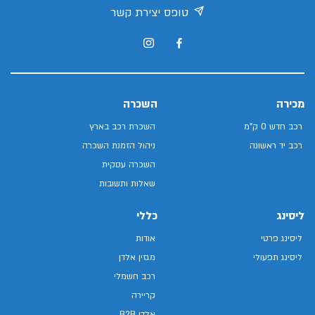
טופס יצירת קשר
מכירה
השכרה
רכב חדש 0 ק"מ
השכרת רכב בארץ
רכב יד ראשונה
ניהול הזמנת השכרה
השכרה עסקית
שאלות ותשובות
ליסינג
כללי
ליסינג פרטי
אודות
ליסינג תפעולי
מגזין אלדן
רכב חשמלי
קריירה
אלדן B2B