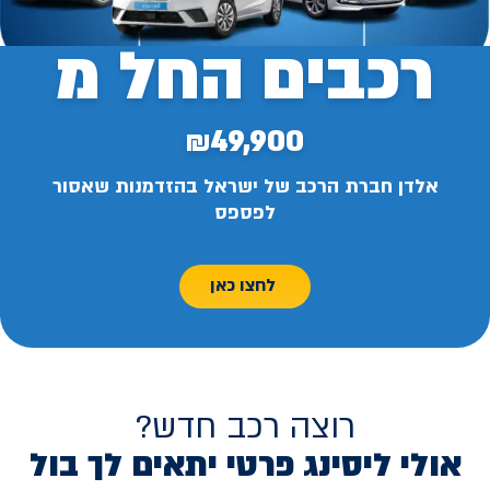
רכבים החל מ
₪49,900
אלדן חברת הרכב של ישראל בהזדמנות שאסור
לפספס
לחצו כאן
רוצה רכב חדש?
אולי ליסינג פרטי יתאים לך בול