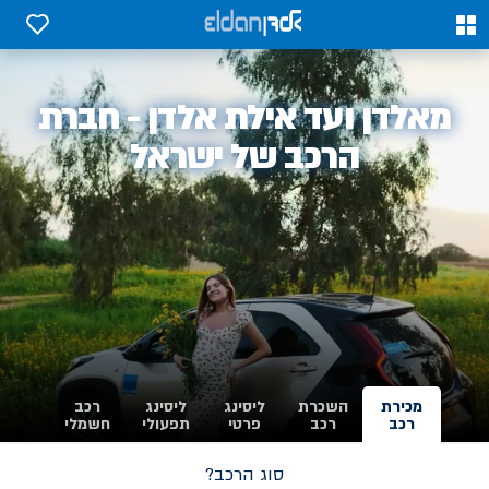
0
0
אלדן
מאלדן ועד אילת אלדן - חברת
-
הרכב של ישראל
מכירת
השכרת
ליסינג
ליסינג
רכב
רכב
רכב
פרטי
תפעולי
חשמלי
סוג הרכב?