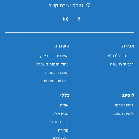
טופס יצירת קשר
מכירה
השכרה
רכב חדש 0 ק"מ
השכרת רכב בארץ
רכב יד ראשונה
ניהול הזמנת השכרה
השכרה עסקית
שאלות ותשובות
ליסינג
כללי
ליסינג פרטי
אודות
ליסינג תפעולי
מגזין אלדן
רכב חשמלי
קריירה
אלדן B2B