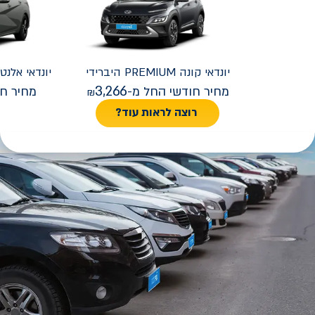
יונדאי
קונה PREMIUM היברידי
יונדאי
REMIUM FACELIFT
3,266
מחיר חודשי החל מ-
מחיר חו
רוצה לראות עוד?