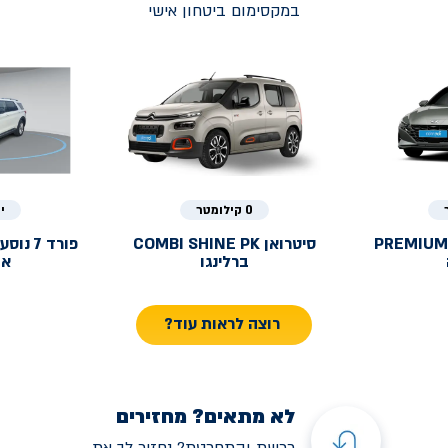
במקסימום ביטחון אישי
0 קילומטר
י
PREMIUM
סיטרואן
COMBI SHINE PK
פורד
ברלינגו
אק
רוצה לראות עוד?
לא מתאים? מחזירים
רכשת והתחרטת? נחזיר לך את