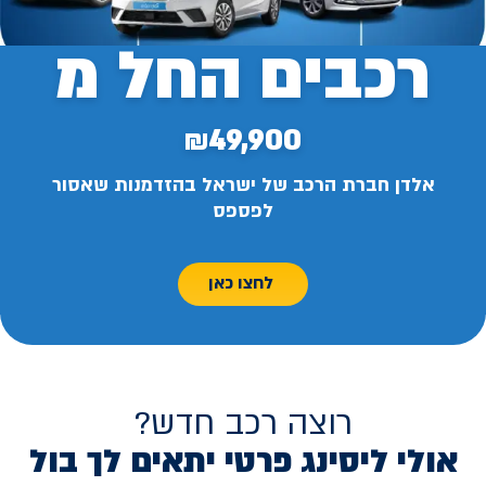
רכבים החל מ
₪49,900
אלדן חברת הרכב של ישראל בהזדמנות שאסור
לפספס
לחצו כאן
רוצה רכב חדש?
אולי ליסינג פרטי יתאים לך בול