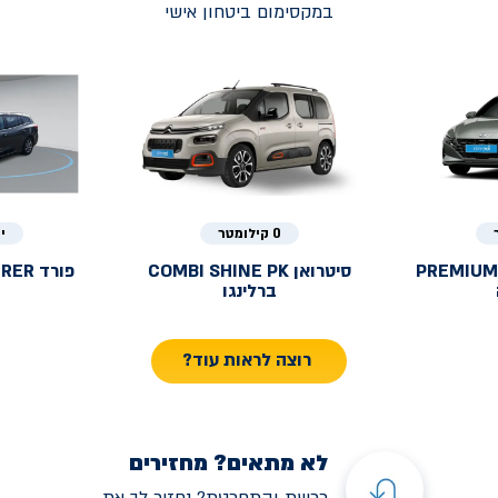
במקסימום ביטחון אישי
0 קילומטר
י
PREMIUM
סיטרואן
COMBI SHINE PK
פורד
URER
ברלינגו
רוצה לראות עוד?
לא מתאים? מחזירים
רכשת והתחרטת? נחזיר לך את