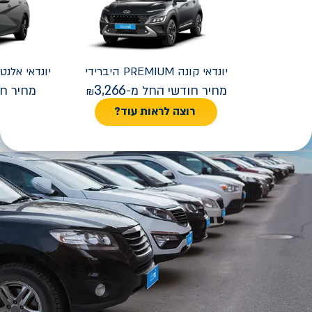
יונדאי
קונה PREMIUM היברידי
יונדאי
REMIUM FACELIFT
3,266
מחיר חודשי החל מ-
מחיר חו
רוצה לראות עוד?