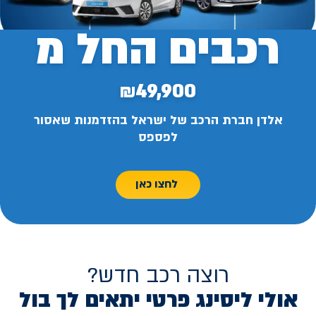
רכבים החל מ
₪49,900
אלדן חברת הרכב של ישראל בהזדמנות שאסור
לפספס
לחצו כאן
רוצה רכב חדש?
אולי ליסינג פרטי יתאים לך בול