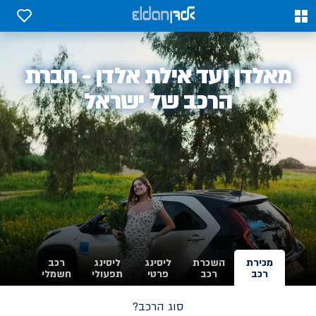
0
0
אלדן
מאלדן ועד אילת אלדן - חברת
-
הרכב של ישראל
מכירת
השכרת
ליסינג
ליסינג
רכב
רכב
רכב
פרטי
תפעולי
חשמלי
סוג הרכב?