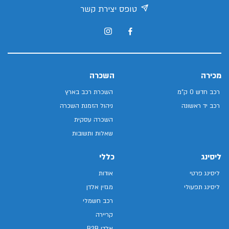
טופס יצירת קשר
מכירה
השכרה
רכב חדש 0 ק"מ
השכרת רכב בארץ
רכב יד ראשונה
ניהול הזמנת השכרה
השכרה עסקית
שאלות ותשובות
ליסינג
כללי
ליסינג פרטי
אודות
ליסינג תפעולי
מגזין אלדן
רכב חשמלי
קריירה
אלדן B2B