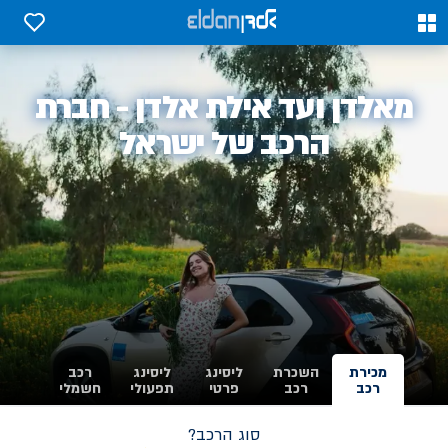
0
0
אלדן
מאלדן ועד אילת אלדן - חברת
-
הרכב של ישראל
מכירת
השכרת
ליסינג
ליסינג
רכב
רכב
רכב
פרטי
תפעולי
חשמלי
סוג הרכב?