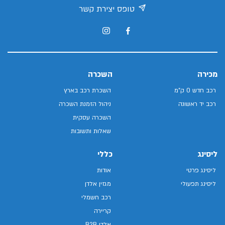
טופס יצירת קשר
מכירה
השכרה
רכב חדש 0 ק"מ
השכרת רכב בארץ
רכב יד ראשונה
ניהול הזמנת השכרה
השכרה עסקית
שאלות ותשובות
ליסינג
כללי
ליסינג פרטי
אודות
ליסינג תפעולי
מגזין אלדן
רכב חשמלי
קריירה
אלדן B2B