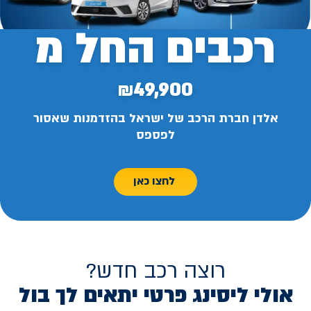
רכבים החל מ
₪49,900
אלדן חברת הרכב של ישראל בהזדמנות שאסור
לפספס
לחצו כאן
רוצה רכב חדש?
אולי ליסינג פרטי יתאים לך בול