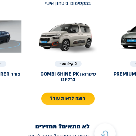
במקסימום ביטחון אישי
0 קילומטר
י
PREMIUM
סיטרואן
COMBI SHINE PK
פורד
URER
ברלינגו
רוצה לראות עוד?
לא מתאים? מחזירים
רכשת והתחרטת? נחזיר לך את