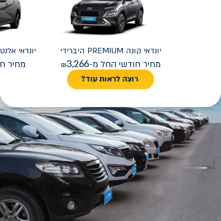
יונדאי
קונה PREMIUM היברידי
יונדאי
REMIUM FACELIFT
3,266
מחיר חודשי החל מ-
מחיר חו
רוצה לראות עוד?