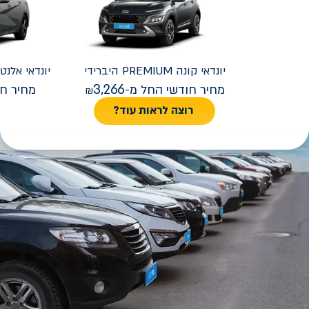
יונדאי
קונה PREMIUM היברידי
יונדאי
REMIUM FACELIFT
3,266
מחיר חודשי החל מ-
מחיר חו
רוצה לראות עוד?