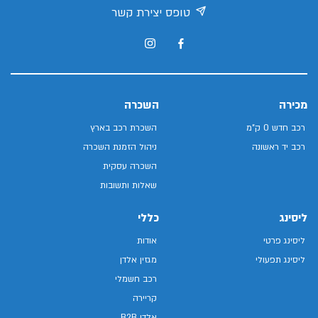
טופס יצירת קשר
מכירה
השכרה
רכב חדש 0 ק"מ
השכרת רכב בארץ
רכב יד ראשונה
ניהול הזמנת השכרה
השכרה עסקית
שאלות ותשובות
ליסינג
כללי
ליסינג פרטי
אודות
ליסינג תפעולי
מגזין אלדן
רכב חשמלי
קריירה
אלדן B2B