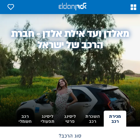
0
0
אלדן
מאלדן ועד אילת אלדן - חברת
-
הרכב של ישראל
מכירת
השכרת
ליסינג
ליסינג
רכב
רכב
רכב
פרטי
תפעולי
חשמלי
סוג הרכב?