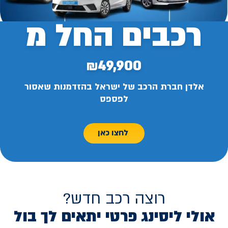
רכבים החל מ
₪49,900
אלדן חברת הרכב של ישראל בהזדמנות שאסור
לפספס
לחצו כאן
רוצה רכב חדש?
אולי ליסינג פרטי יתאים לך בול