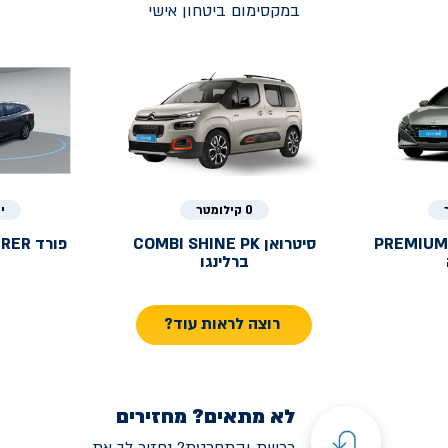
במקסימום ביטחון אישי
0 קילומטר
י
PREMIUM
סיטרואן
COMBI SHINE PK
פורד
URER
ברלינגו
רוצה לראות עוד?
לא מתאים? מחזירים
רכשת והתחרטת? נחזיר לך את