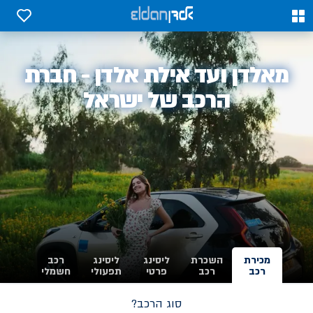
0
0
אלדן
מאלדן ועד אילת אלדן - חברת
-
הרכב של ישראל
מכירת
השכרת
ליסינג
ליסינג
רכב
רכב
רכב
פרטי
תפעולי
חשמלי
סוג הרכב?