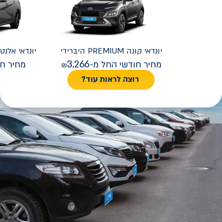
יונדאי
קונה PREMIUM היברידי
יונדאי
REMIUM FACELIFT
3,266
מחיר חודשי החל מ-
מחיר חו
רוצה לראות עוד?