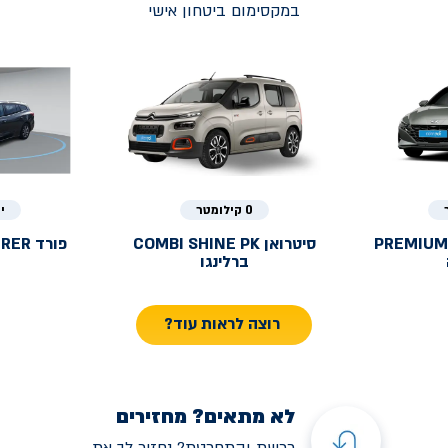
במקסימום ביטחון אישי
0 קילומטר
י
PREMIUM
סיטרואן
COMBI SHINE PK
פורד
URER
ברלינגו
רוצה לראות עוד?
לא מתאים? מחזירים
רכשת והתחרטת? נחזיר לך את