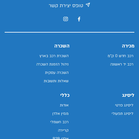
טופס יצירת קשר
מכירה
השכרה
רכב חדש 0 ק"מ
השכרת רכב בארץ
רכב יד ראשונה
ניהול הזמנת השכרה
השכרה עסקית
שאלות ותשובות
ליסינג
כללי
ליסינג פרטי
אודות
ליסינג תפעולי
מגזין אלדן
רכב חשמלי
קריירה
אלדן B2B