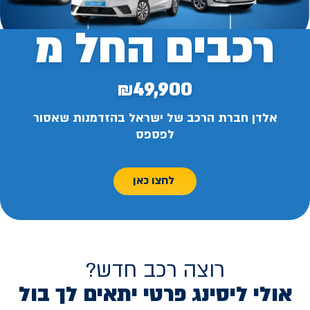
רכבים החל מ
₪49,900
אלדן חברת הרכב של ישראל בהזדמנות שאסור
לפספס
לחצו כאן
רוצה רכב חדש?
אולי ליסינג פרטי יתאים לך בול