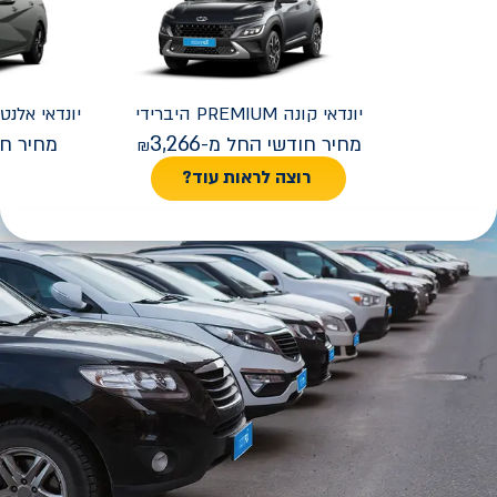
יונדאי
קונה PREMIUM היברידי
יונדאי
REMIUM FACELIFT
3,266
מחיר חודשי החל מ-
מחיר חו
רוצה לראות עוד?