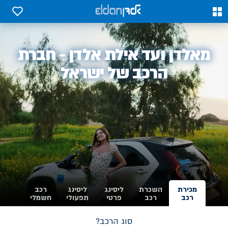
0
0
אלדן
מאלדן ועד אילת אלדן - חברת
-
הרכב של ישראל
מכירת
השכרת
ליסינג
ליסינג
רכב
רכב
רכב
פרטי
תפעולי
חשמלי
סוג הרכב?