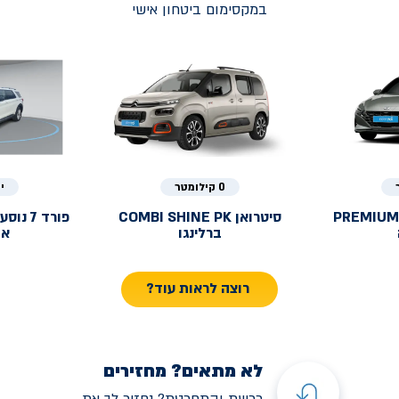
במקסימום ביטחון אישי
0 קילומטר
י
PREMIUM
סיטרואן
COMBI SHINE PK
פורד
ברלינגו
אק
רוצה לראות עוד?
לא מתאים? מחזירים
רכשת והתחרטת? נחזיר לך את