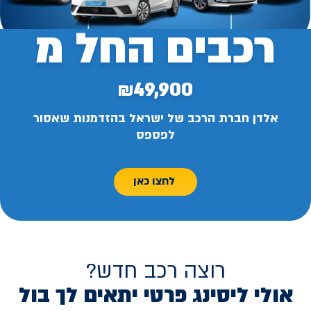
רכבים החל מ
₪49,900
אלדן חברת הרכב של ישראל בהזדמנות שאסור
לפספס
לחצו כאן
רוצה רכב חדש?
אולי ליסינג פרטי יתאים לך בול