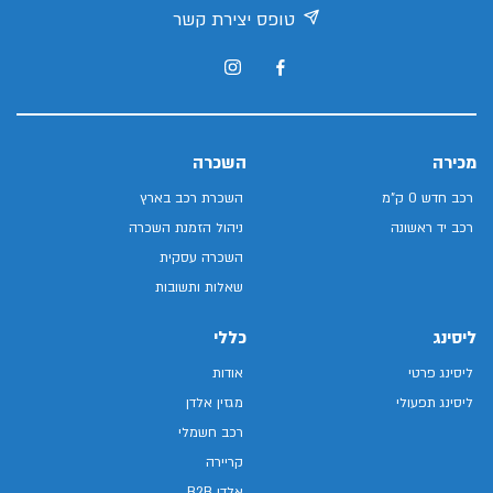
טופס יצירת קשר
מכירה
השכרה
רכב חדש 0 ק"מ
השכרת רכב בארץ
רכב יד ראשונה
ניהול הזמנת השכרה
השכרה עסקית
שאלות ותשובות
ליסינג
כללי
ליסינג פרטי
אודות
ליסינג תפעולי
מגזין אלדן
רכב חשמלי
קריירה
אלדן B2B