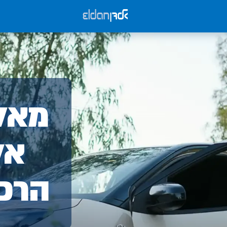
אלד
מאלד
-
אל
הרכ