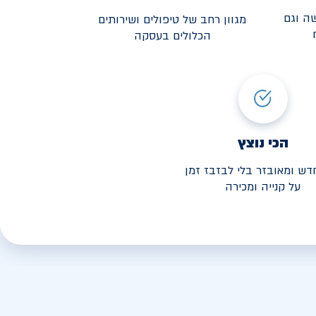
ה וגם
מגוון רחב של טיפולים ושירותים
הכלולים בעסקה
3,190
י החל מ-
הכי נוצץ
דש ומאובזר בלי לבזבז זמן
על קנייה ומכירה