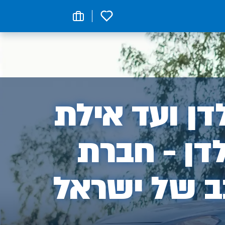
0
ן
ן ועד אילת
דן - חברת
ב של ישראל