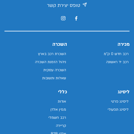
טופס יצירת קשר
מכירה
השכרה
רכב חדש 0 ק"מ
השכרת רכב בארץ
רכב יד ראשונה
ניהול הזמנת השכרה
השכרה עסקית
שאלות ותשובות
ליסינג
כללי
ליסינג פרטי
אודות
ליסינג תפעולי
מגזין אלדן
רכב חשמלי
קריירה
אלדן B2B