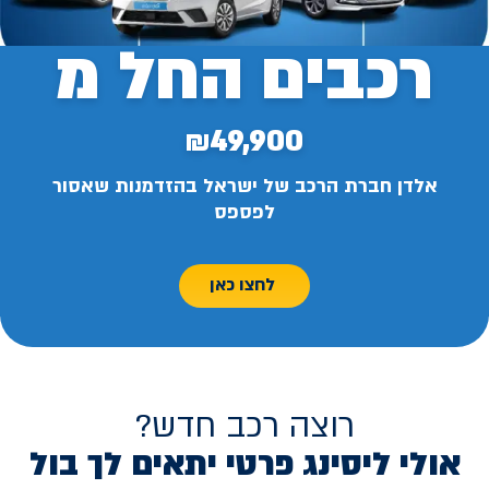
רכבים החל מ
₪49,900
אלדן חברת הרכב של ישראל בהזדמנות שאסור
לפספס
לחצו כאן
רוצה רכב חדש?
אולי ליסינג פרטי יתאים לך בול