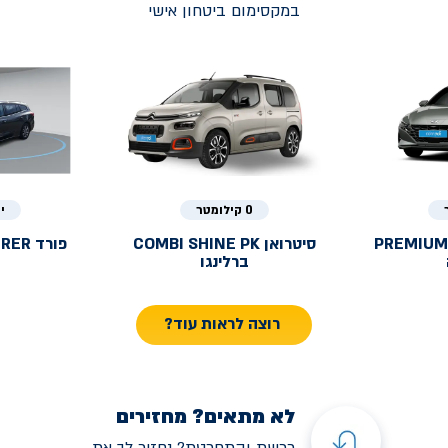
במקסימום ביטחון אישי
0 קילומטר
י
PREMIUM
סיטרואן
COMBI SHINE PK
פורד
URER
ברלינגו
רוצה לראות עוד?
לא מתאים? מחזירים
רכשת והתחרטת? נחזיר לך את