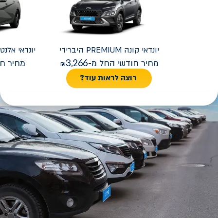
יונדאי
קונה PREMIUM היברידי
יונדאי
REMIUM FACELIFT
3,266
מחיר חודשי החל מ-
מחיר חו
רוצה לראות עוד?