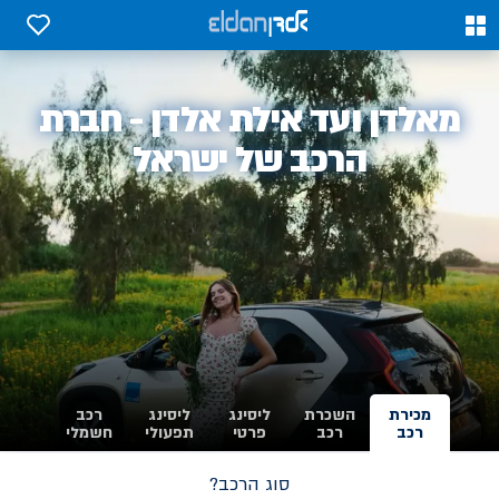
0
0
אלדן
מאלדן ועד אילת אלדן - חברת
-
הרכב של ישראל
מכירת
השכרת
ליסינג
ליסינג
רכב
רכב
רכב
פרטי
תפעולי
חשמלי
סוג הרכב?