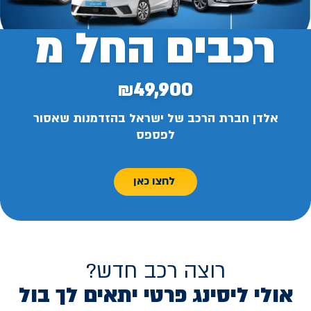
רכבים החל מ
₪49,900
אלדן חברת הרכב של ישראל בהזדמנות שאסור
לפספס
לחצו כאן
רוצה רכב חדש?
אולי ליסינג פרטי יתאים לך בול