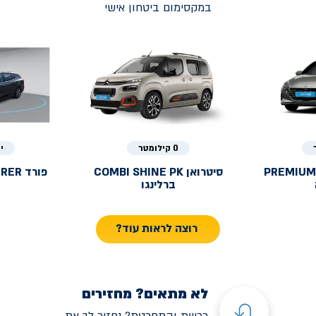
במקסימום ביטחון אישי
0 קילומטר
י
PREMIUM
סיטרואן
COMBI SHINE PK
פורד
URER
ברלינגו
רוצה לראות עוד?
לא מתאים? מחזירים
רכשת והתחרטת? נחזיר לך את