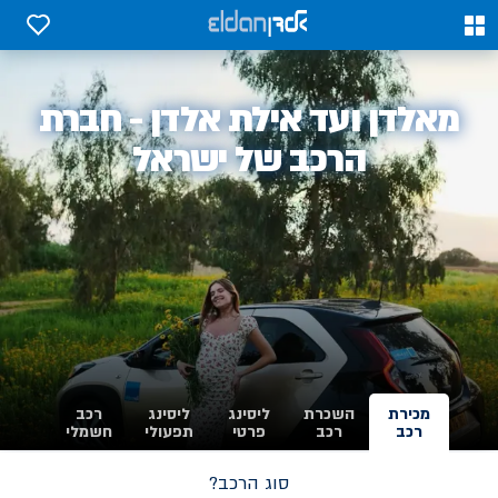
0
0
אלדן
מאלדן ועד אילת אלדן - חברת
-
הרכב של ישראל
מכירת
השכרת
ליסינג
ליסינג
רכב
רכב
רכב
פרטי
תפעולי
חשמלי
סוג הרכב?