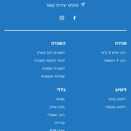
טופס יצירת קשר
מכירה
השכרה
רכב חדש 0 ק"מ
השכרת רכב בארץ
רכב יד ראשונה
ניהול הזמנת השכרה
השכרה עסקית
שאלות ותשובות
ליסינג
כללי
ליסינג פרטי
אודות
ליסינג תפעולי
מגזין אלדן
רכב חשמלי
קריירה
אלדן B2B