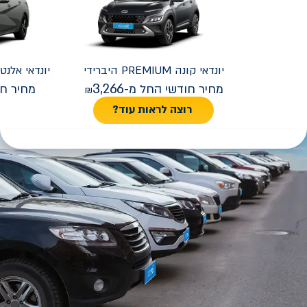
יונדאי
קונה PREMIUM היברידי
יונדאי
REMIUM FACELIFT
3,266
מחיר חודשי החל מ-
מחיר חו
רוצה לראות עוד?