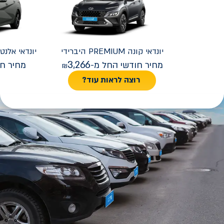
יונדאי
קונה PREMIUM היברידי
יונדאי
REMIUM FACELIFT
3,266
מחיר חודשי החל מ-
מחיר חו
רוצה לראות עוד?