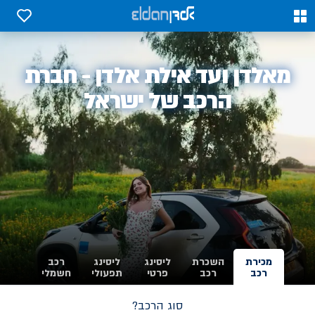
0
0
אלדן
מאלדן ועד אילת אלדן - חברת
-
הרכב של ישראל
מכירת
השכרת
ליסינג
ליסינג
רכב
רכב
רכב
פרטי
תפעולי
חשמלי
סוג הרכב?