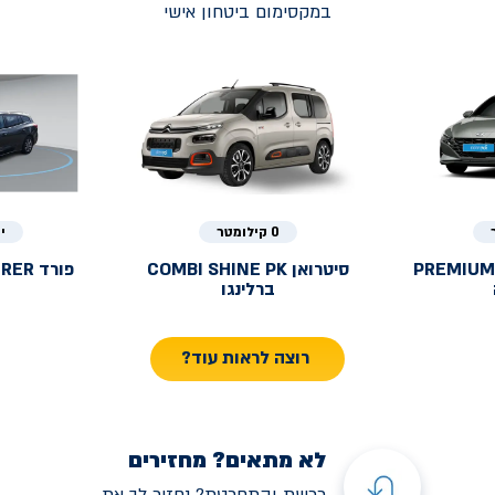
במקסימום ביטחון אישי
0 קילומטר
י
PREMIUM
סיטרואן
COMBI SHINE PK
פורד
URER
ברלינגו
רוצה לראות עוד?
לא מתאים? מחזירים
רכשת והתחרטת? נחזיר לך את