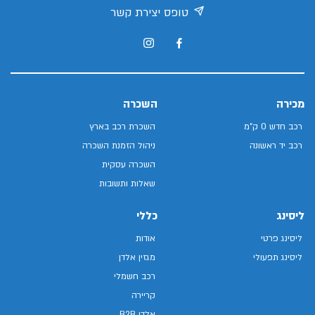
טופס יצירת קשר
מכירה
השכרה
רכב חדש 0 ק"מ
השכרת רכב בארץ
רכב יד ראשונה
ניהול הזמנת השכרה
השכרה עסקית
שאלות ותשובות
ליסינג
כללי
ליסינג פרטי
אודות
ליסינג תפעולי
מגזין אלדן
רכב חשמלי
קריירה
אלדן B2B