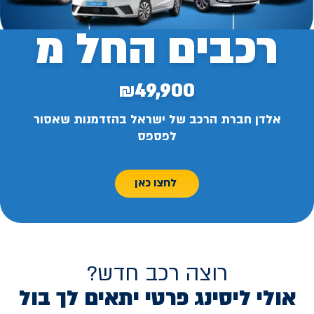
רכבים החל מ
₪49,900
אלדן חברת הרכב של ישראל בהזדמנות שאסור
לפספס
לחצו כאן
רוצה רכב חדש?
אולי ליסינג פרטי יתאים לך בול