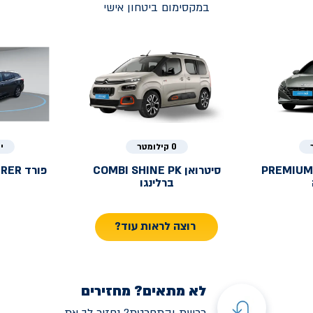
במקסימום ביטחון אישי
0 קילומטר
י
PREMIUM
סיטרואן
COMBI SHINE PK
פורד
URER
ברלינגו
רוצה לראות עוד?
לא מתאים? מחזירים
רכשת והתחרטת? נחזיר לך את