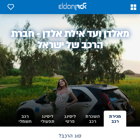
0
0
אלדן
מאלדן ועד אילת אלדן - חברת
-
הרכב של ישראל
מכירת
השכרת
ליסינג
ליסינג
רכב
רכב
רכב
פרטי
תפעולי
חשמלי
סוג הרכב?