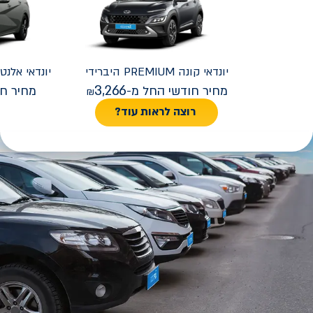
יונדאי
קונה PREMIUM היברידי
יונדאי
REMIUM FACELIFT
3,266
מחיר חודשי החל מ-
מחיר חו
רוצה לראות עוד?