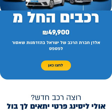
רכבים החל מ
₪49,900
אלדן חברת הרכב של ישראל בהזדמנות שאסור
לפספס
לחצו כאן
רוצה רכב חדש?
אולי ליסינג פרטי יתאים לך בול