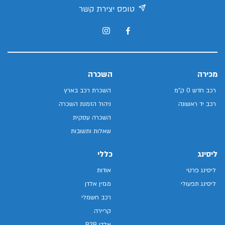
טופס יצירת קשר
מכירה
השכרה
רכב חדש 0 ק"מ
השכרת רכב בארץ
רכב יד ראשונה
ניהול הזמנת השכרה
השכרה עסקית
שאלות ותשובות
ליסינג
כללי
ליסינג פרטי
אודות
ליסינג תפעולי
מגזין אלדן
רכב חשמלי
קריירה
אלדן B2B