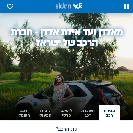
0
0
אלדן
מאלדן ועד אילת אלדן - חברת
-
הרכב של ישראל
מכירת
השכרת
ליסינג
ליסינג
רכב
רכב
רכב
פרטי
תפעולי
חשמלי
סוג הרכב?