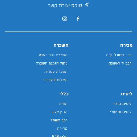
טופס יצירת קשר
מכירה
השכרה
רכב חדש 0 ק"מ
השכרת רכב בארץ
רכב יד ראשונה
ניהול הזמנת השכרה
השכרה עסקית
שאלות ותשובות
ליסינג
כללי
ליסינג פרטי
אודות
ליסינג תפעולי
מגזין אלדן
רכב חשמלי
קריירה
אלדן B2B