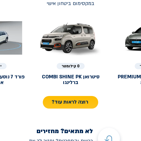
במקסימום ביטחון אישי
0 קילומטר
י
PREMIUM
סיטרואן
COMBI SHINE PK
פורד
ברלינגו
אק
רוצה לראות עוד?
לא מתאים? מחזירים
רכשת והתחרטת? נחזיר לך את