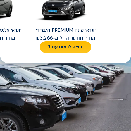
יונדאי
קונה PREMIUM היברידי
יונדאי
REMIUM FACELIFT
3,266
מחיר חודשי החל מ-
מחיר חו
רוצה לראות עוד?