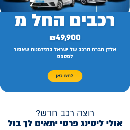
רכבים החל מ
₪49,900
אלדן חברת הרכב של ישראל בהזדמנות שאסור
לפספס
לחצו כאן
רוצה רכב חדש?
אולי ליסינג פרטי יתאים לך בול