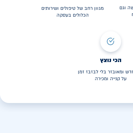
ה וגם
מגוון רחב של טיפולים ושירותים
הכלולים בעסקה
3,190
י החל מ-
הכי נוצץ
דש ומאובזר בלי לבזבז זמן
על קנייה ומכירה