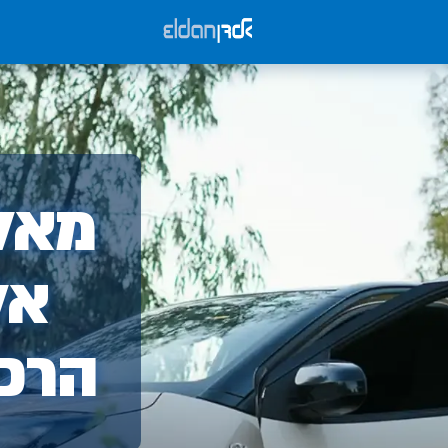
אלד
מאלד
-
אל
הרכ