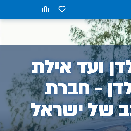
0
ן
ן ועד אילת
דן - חברת
ב של ישראל