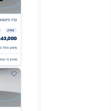
קיה
פיקנטו X
בנזין
63,000
₪
מימון החל מ 
מחירון לוי יצחק