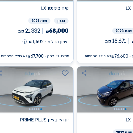
L
קיה
פיקנטו LX
בנזין
שנת 2021
21,332
68,000
שנת 2023
ק״מ
₪
18,671
1,402
ק״מ
מימון החל מ -
₪
67,700
76,600
 -
לא כולל הפחתות
מחירון לוי יצחק -
לא כולל הפחתות
₪
₪
L
יונדאי
PRIME PLUS באיון
שנת 2022