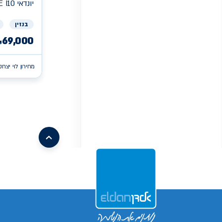
יונדאי
E I10
בנזין
69,000
₪
מחירון לוי יצחק
/search/firsthand/43645603/קיה-פיקנטו
/search/firsthand/73612402/קיה-פיקנטו
/search/firsthand/86061802/קיה-פיקנטו
xv
/search/firsthand/55316202/mg-
ehs-
/search/firsthand/32819503/ניסאן-סנטרה
phev
/ch/firsthand/80033402
d-
/search/firsthand/19559103/יונדאי-באיון
max
/search/firsthand/73605402/קיה-פיקנטו
/search/firsthand/24539803/מאזדה-6
g70
/search/firsthand/42001703/יונדאי-