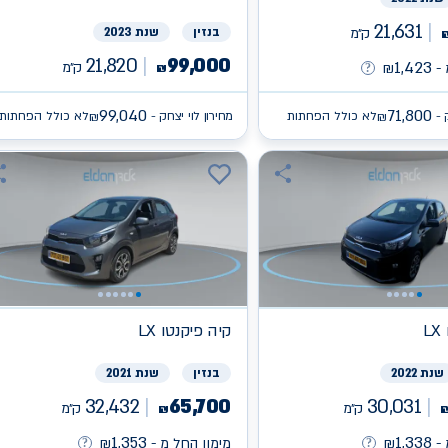
21,631
ק״מ
בנזין
שנת 2023
21,820
99,000
1,423
ק״מ
-
₪
₪
99,040
71,800
 -
לא כולל הפחתות
מחירון לוי יצחק -
לא כולל הפחתות
₪
₪
L
קיה
פיקנטו LX
שנת 2022
בנזין
שנת 2021
32,432
65,700
30,031
ק״מ
ק״מ
₪
1,353
1,338
-
₪
מימון החל מ -
₪