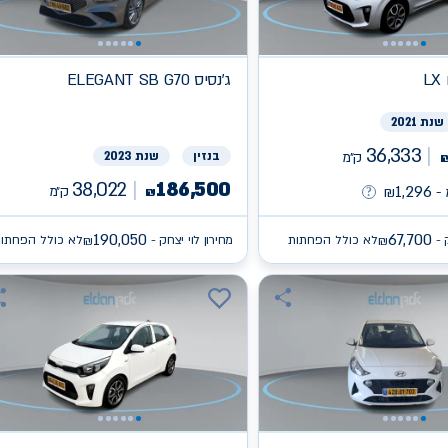
L
ג'נסיס
ELEGANT SB G70
שנת 2021
36,333
ק״מ
בנזין
שנת 2023
38,022
186,500
1,296
ק״מ
-
₪
₪
190,050
67,700
 -
לא כולל הפחתות
מחירון לוי יצחק -
לא כולל הפחתו
₪
₪