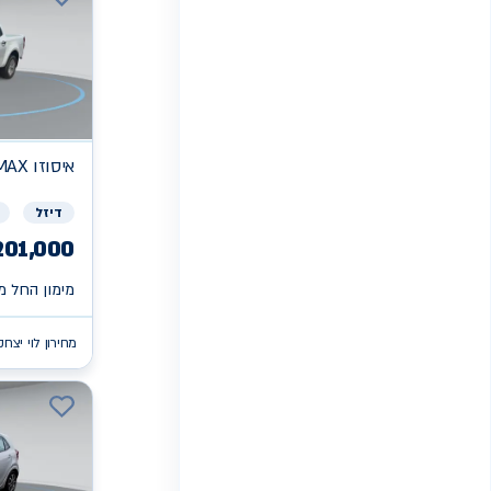
איסוזו
MAX
דיזל
201,000
מימון החל מ 
מחירון לוי יצחק