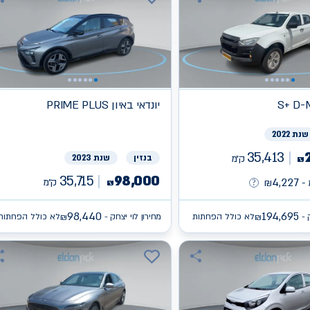
S+ D-
יונדאי
PRIME PLUS באיון
שנת 2022
35,413
ק״מ
בנזין
שנת 2023
₪
35,715
98,000
4,227
ק״מ
-
₪
₪
98,440
194,695
 -
לא כולל הפחתות
מחירון לוי יצחק -
לא כולל הפחתות
₪
₪