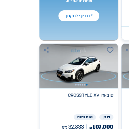
מוחרגים אחרים.
*בכפוף לתקנון
סובארו
CROSSTYLE XV
בנזין
שנת 2023
32,833
107,000
ק״מ
₪