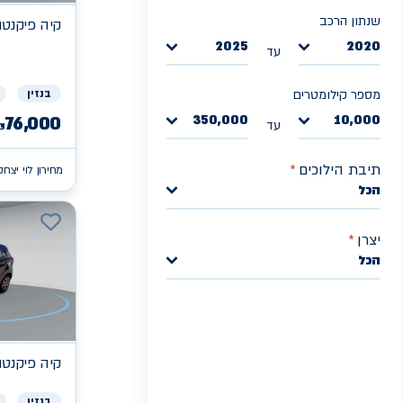
שנתון הרכב
קיה
פיקנטו X
2025
2020
עד
בנזין
מספר קילומטרים
350,000
10,000
76,000
עד
₪
תיבת הילוכים
*
מחירון לוי יצחק
הכל
יצרן
*
הכל
קיה
פיקנטו X
בנזין