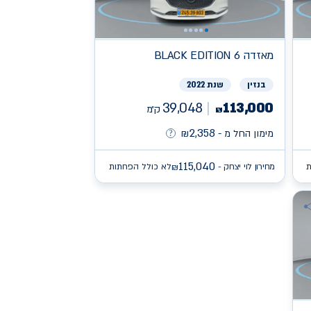
מאזדה
BLACK EDITION 6
בנזין
שנת 2022
39,048
113,000
ק״מ
₪
2,358
מימון החל מ -
₪
115,040
ת
מחירון לוי יצחק -
לא כולל הפחתות
₪