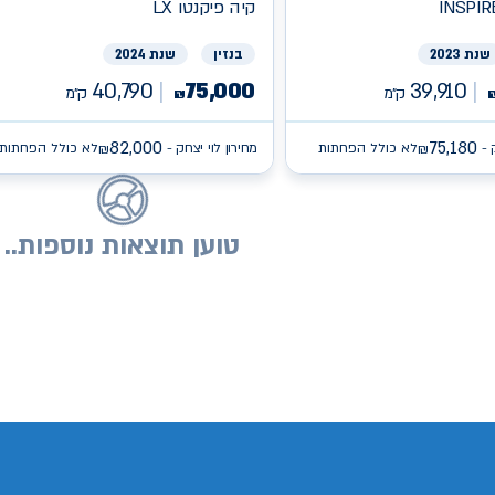
INSPIR
קיה
פיקנטו LX
שנת 2023
בנזין
שנת 2024
40,790
75,000
39,910
ק״מ
ק״מ
₪
82,000
75,180
 -
לא כולל הפחתות
מחירון לוי יצחק -
לא כולל הפחתות
₪
₪
טוען תוצאות נוספות..
/search/firsthand/25796703/יונדאי-באיון
/search/firsthand/27165103/קיה-פיקנטו
sear/איסוזו-
/search/firsthand/78848602/ג'נסיס-