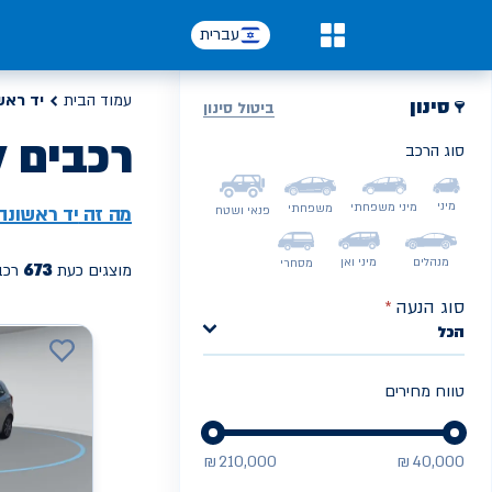
עברית
0
עמוד הבית
יד ראש
סינון
ביטול סינון
רכבים ל
סוג הרכב
PREV
NEXT
מיני
מיני משפחתי
משפחתי
מה זה
יד ראשונה
פנאי ושטח
מנהלים
מיני ואן
מסחרי
673
מוצגים כעת
רכב
סוג הנעה
*
הכל
טווח מחירים
₪
210,000
₪
40,000