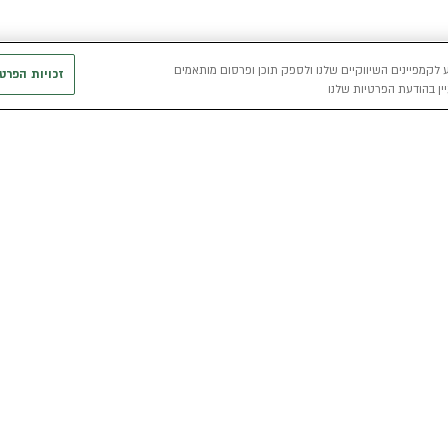
 לקמפיינים השיווקיים שלנו ולספק תוכן ופרסום מותאמים
זכויות הפרט
ין בהודעת הפרטיות שלנו
חשמלי
כללי
רכבים חשמליים באלדן
אודות
מפת האתר
י
רכב חשמלי
מגזין אלדן
מדיניות פרטיו
הכל על רכב חשמלי
קריירה
תנאי שימוש
מחשבון רכב חשמלי
אלדן B2B
דו"ח פומבי שכ
הצהרת נגישות
קוד אתי
קשרי משקיעים
תנאי השכרת ר