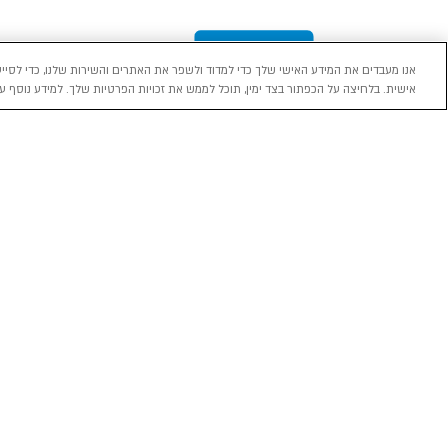
אנו מעבדים את המידע האישי שלך כדי למדוד ולשפר את האתרים והשירות שלנו, כדי לסייע
אישית. בלחיצה על הכפתור בצד ימין, תוכל לממש את זכויות הפרטיות שלך. למידע נוסף עי
מכירה
השכרה
ליסינג
רכב חדש 0 ק"מ
השכרת רכב בארץ
ליסינג פרטי
רכב יד ראשונה
ניהול הזמנת השכרה
ליסינג תפעול
השכרה עסקית
שאלות ותשובות