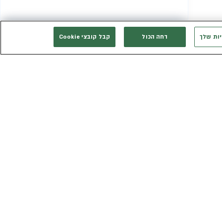
יות שלך
דחה הכול
קבל קובצי Cookie
המשך רכישה
אני רוצה להתייעץ
אנחנו זמינים בשבילך
3003*
eldan_service@eldan.co.il
ת
דברו איתנו בוואטסאפ
ר שווה
טופס יצירת קשר
כב