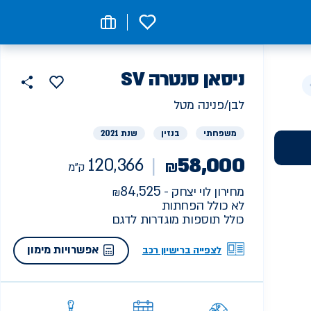
0
רכב
ניסאן
SV סנטרה
120366
הוסף
כפתור
למועדפים
יד
ק"מ
שתף
לבן/פנינה מטל
ראשונה
משפחתי
בנזין
שנת 2021
58,000
120,366
₪
ק"מ
84,525
מחירון לוי יצחק -
לא כולל הפחתות
כולל תוספות מוגדרות לדגם
אפשרויות מימון
לצפייה ברישיון רכב