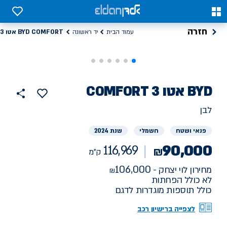
0
0
חזרה
BYD COMFORT אטו 3
עמוד הבית
יד ראשונה
רכב
BYD
COMFORT אטו 3
116969
הוסף
כפתור
למועדפים
יד
ק"מ
שתף
לבן
ראשונה
פנאי ושטח
חשמלי
שנת 2024
90,000
116,969
₪
ק"מ
106,000
מחירון לוי יצחק -
לא כולל הפחתות
כולל תוספות מוגדרות לדגם
לצפייה ברישיון רכב