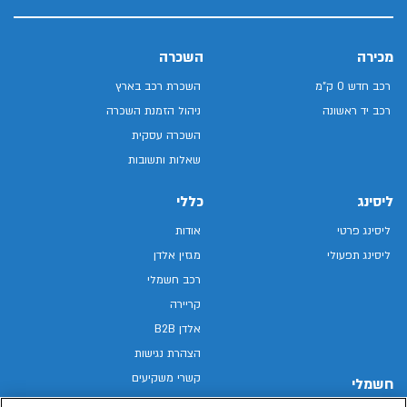
מכירה
השכרה
רכב חדש 0 ק"מ
השכרת רכב בארץ
רכב יד ראשונה
ניהול הזמנת השכרה
השכרה עסקית
שאלות ותשובות
ליסינג
כללי
ליסינג פרטי
אודות
ליסינג תפעולי
מגזין אלדן
רכב חשמלי
קריירה
אלדן B2B
הצהרת נגישות
קשרי משקיעים
חשמלי
מפת האתר