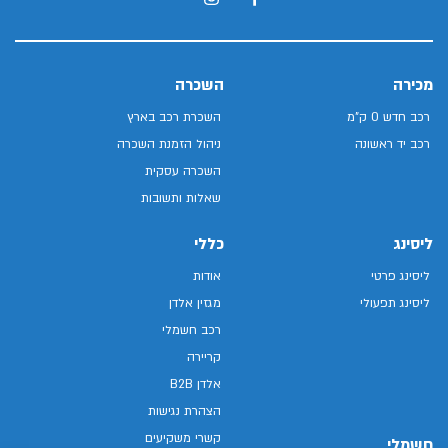
מכירה
השכרה
רכב חדש 0 ק"מ
השכרת רכב בארץ
רכב יד ראשונה
ניהול הזמנת השכרה
השכרה עסקית
שאלות ותשובות
ליסינג
כללי
ליסינג פרטי
אודות
ליסינג תפעולי
מגזין אלדן
רכב חשמלי
קריירה
אלדן B2B
הצהרת נגישות
קשרי משקיעים
חשמלי