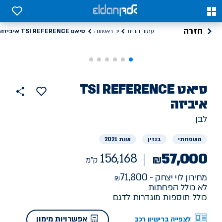
0
0
חזרה
סיאט TSI REFERENCE איביזה
עמוד הבית
יד ראשונה
רכב
סיאט
TSI REFERENCE
הוסף
כפתור
למועדפים
יד
איביזה
156168
שתף
ראשונה
ק"מ
לבן
משפחתי
בנזין
שנת 2021
57,000
156,168
₪
ק"מ
71,800
מחירון לוי יצחק -
לא כולל הפחתות
כולל תוספות מוגדרות לדגם
אפשרויות מימון
לצפייה ברישיון רכב