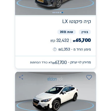
קיה
פיקנטו LX
בנזין
שנת 2021
65,700
32,432
ק״מ
₪
1,353
מימון החל מ -
₪
67,700
מחירון לוי יצחק -
לא כולל הפחתות
₪