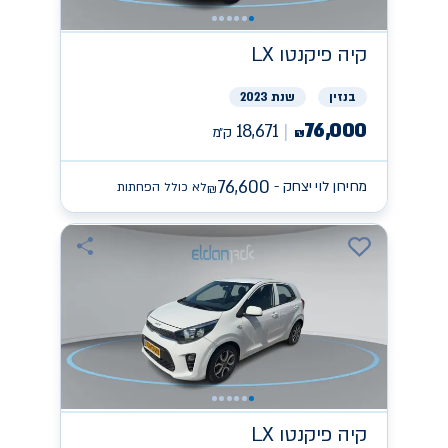
קיה
פיקנטו LX
בנזין
שנת 2023
76,000
18,671
ק״מ
₪
76,600
מחירון לוי יצחק -
לא כולל הפחתות
₪
קיה
פיקנטו LX