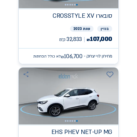
סובארו
CROSSTYLE XV
בנזין
שנת 2023
107,000
32,833
ק״מ
₪
106,700
מחירון לוי יצחק -
לא כולל הפחתות
₪
EHS PHEV NET-UP
MG