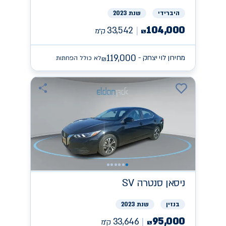
היברידי
שנת 2023
104,000
33,542
ק״מ
₪
119,000
מחירון לוי יצחק -
לא כולל הפחתות
₪
ניסאן
SV סנטרה
בנזין
שנת 2023
95,000
33,646
ק״מ
₪