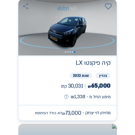
קיה
פיקנטו LX
בנזין
שנת 2022
65,000
30,031
ק״מ
₪
1,338
מימון החל מ -
₪
73,000
מחירון לוי יצחק -
לא כולל הפחתות
₪