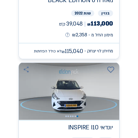
מאזדה
BLACK EDITION 6
בנזין
שנת 2022
113,000
39,048
ק״מ
₪
2,358
מימון החל מ -
₪
115,040
מחירון לוי יצחק -
לא כולל הפחתות
₪
יונדאי
INSPIRE I10