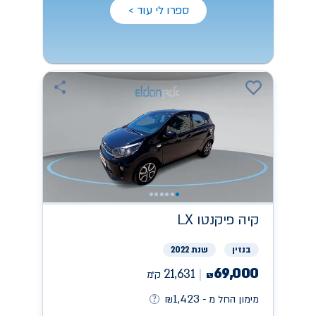
ספרו לי עוד >
קיה
פיקנטו LX
בנזין
שנת 2022
69,000
21,631
ק״מ
₪
1,423
מימון החל מ -
₪