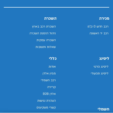
מכירה
השכרה
רכב חדש 0 ק"מ
השכרת רכב בארץ
רכב יד ראשונה
ניהול הזמנת השכרה
השכרה עסקית
שאלות ותשובות
ליסינג
כללי
ליסינג פרטי
אודות
ליסינג תפעולי
מגזין אלדן
רכב חשמלי
קריירה
אלדן B2B
הצהרת נגישות
קשרי משקיעים
חשמלי