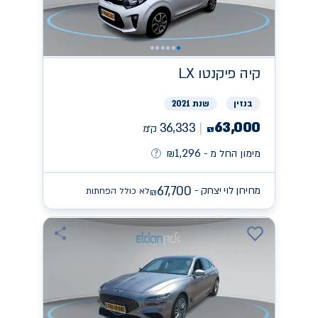
קיה
פיקנטו LX
בנזין
שנת 2021
63,000
36,333
ק״מ
₪
1,296
מימון החל מ -
₪
67,700
מחירון לוי יצחק -
לא כולל הפחתות
₪