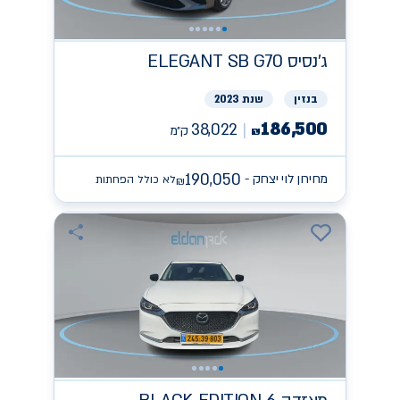
ג'נסיס
ELEGANT SB G70
בנזין
שנת 2023
186,500
38,022
ק״מ
₪
190,050
מחירון לוי יצחק -
לא כולל הפחתות
₪