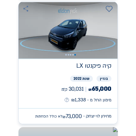
קיה
פיקנטו LX
בנזין
שנת 2022
65,000
30,031
ק״מ
₪
1,338
מימון החל מ -
₪
73,000
מחירון לוי יצחק -
לא כולל הפחתות
₪