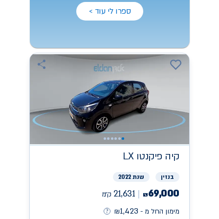
ספרו לי עוד >
קיה
פיקנטו LX
בנזין
שנת 2022
69,000
21,631
ק״מ
₪
1,423
מימון החל מ -
₪