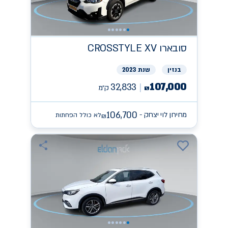
סובארו
CROSSTYLE XV
בנזין
שנת 2023
107,000
32,833
ק״מ
₪
106,700
מחירון לוי יצחק -
לא כולל הפחתות
₪