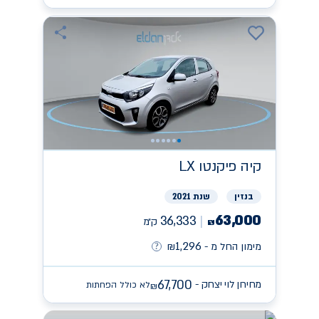
קיה
פיקנטו LX
בנזין
שנת 2021
63,000
36,333
ק״מ
₪
1,296
מימון החל מ -
₪
67,700
מחירון לוי יצחק -
לא כולל הפחתות
₪