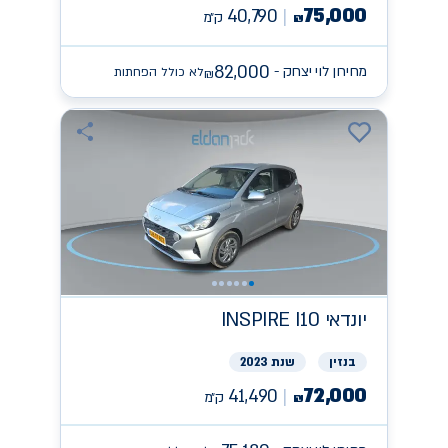
75,000
40,790
ק״מ
₪
82,000
מחירון לוי יצחק -
לא כולל הפחתות
₪
יונדאי
INSPIRE I10
בנזין
שנת 2023
72,000
41,490
ק״מ
₪