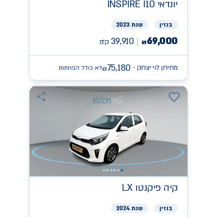
יונדאי
INSPIRE I10
בנזין
שנת 2023
69,000
39,910
ק״מ
₪
75,180
מחירון לוי יצחק -
לא כולל הפחתות
₪
קיה
פיקנטו LX
בנזין
שנת 2024