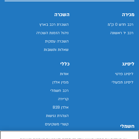
מכירה
השכרה
רכב חדש 0 ק"מ
השכרת רכב בארץ
רכב יד ראשונה
ניהול הזמנת השכרה
השכרה עסקית
שאלות ותשובות
ליסינג
כללי
ליסינג פרטי
אודות
ליסינג תפעולי
מגזין אלדן
רכב חשמלי
קריירה
אלדן B2B
הצהרת נגישות
קשרי משקיעים
חשמלי
מפת האתר
רכבים חשמליים באלדן