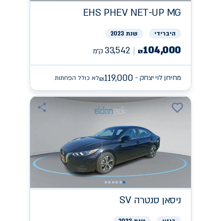
EHS PHEV NET-UP
MG
היברידי
שנת 2023
104,000
33,542
ק״מ
₪
119,000
מחירון לוי יצחק -
לא כולל הפחתות
₪
ניסאן
SV סנטרה
בנזין
שנת 2023