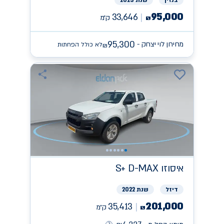
95,000
33,646
ק״מ
₪
95,300
מחירון לוי יצחק -
לא כולל הפחתות
₪
איסוזו
S+ D-MAX
דיזל
שנת 2022
201,000
35,413
ק״מ
₪