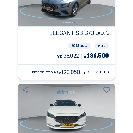
ג'נסיס
ELEGANT SB G70
בנזין
שנת 2023
186,500
38,022
ק״מ
₪
190,050
מחירון לוי יצחק -
לא כולל הפחתות
₪