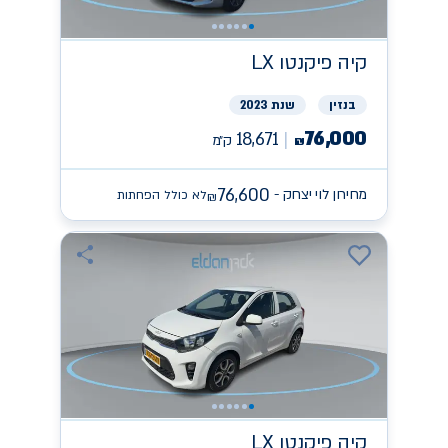
קיה
פיקנטו LX
בנזין
שנת 2023
76,000
18,671
ק״מ
₪
76,600
מחירון לוי יצחק -
לא כולל הפחתות
₪
קיה
פיקנטו LX