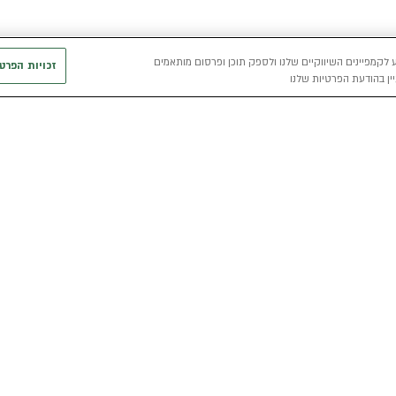
 לקמפיינים השיווקיים שלנו ולספק תוכן ופרסום מותאמים
זכויות הפרט
ין בהודעת הפרטיות שלנו
חשמלי
כללי
רכבים חשמליים באלדן
אודות
מפת האתר
י
רכב חשמלי
מגזין אלדן
מדיניות פרטיו
הכל על רכב חשמלי
קריירה
תנאי שימוש
מחשבון רכב חשמלי
אלדן B2B
דו"ח פומבי שכ
הצהרת נגישות
קוד אתי
קשרי משקיעים
תנאי השכרת ר