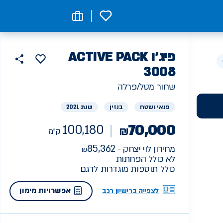
0
רכב
פיג'ו
ACTIVE PACK
הוסף
כפתור
למועדפים
יד
3008
100180
שתף
ראשונה
ק"מ
שחור מטל/פרלה
פנאי ושטח
בנזין
שנת 2021
70,000
100,180
₪
ק"מ
85,362
מחירון לוי יצחק -
לא כולל הפחתות
כולל תוספות מוגדרות לדגם
אפשרויות מימון
לצפייה ברישיון רכב