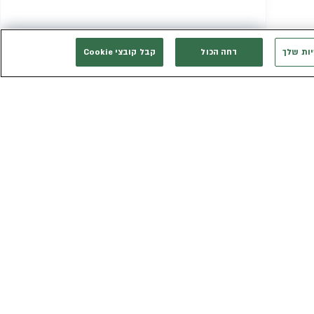
יות שלך
דחה הכול
קבל קובצי Cookie
המשך רכישה
אני רוצה להתייעץ
אנחנו זמינים בשבילך
3003*
eldan_service@eldan.co.il
ת
דברו איתנו בוואטסאפ
ר שווה
טופס יצירת קשר
כב