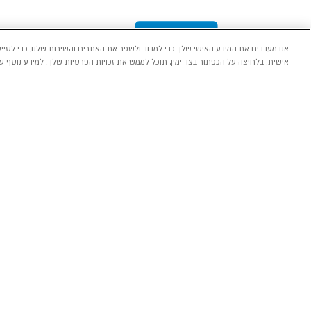
אנו מעבדים את המידע האישי שלך כדי למדוד ולשפר את האתרים והשירות שלנו, כדי לסייע
אישית. בלחיצה על הכפתור בצד ימין, תוכל לממש את זכויות הפרטיות שלך. למידע נוסף עי
מכירה
השכרה
ליסינג
רכב חדש 0 ק"מ
השכרת רכב בארץ
ליסינג פרטי
רכב יד ראשונה
ניהול הזמנת השכרה
ליסינג תפעול
השכרה עסקית
שאלות ותשובות