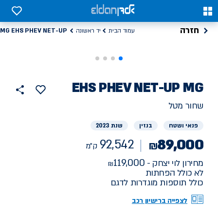
0
0
חזרה
MG EHS PHEV NET-UP
עמוד הבית
יד ראשונה
רכב
MG
EHS PHEV NET-UP
92542
הוסף
כפתור
למועדפים
יד
ק"מ
שתף
שחור מטל
ראשונה
פנאי ושטח
בנזין
שנת 2023
89,000
92,542
₪
ק"מ
119,000
מחירון לוי יצחק -
לא כולל הפחתות
כולל תוספות מוגדרות לדגם
לצפייה ברישיון רכב