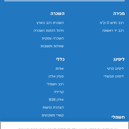
מכירה
השכרה
רכב חדש 0 ק"מ
השכרת רכב בארץ
רכב יד ראשונה
ניהול הזמנת השכרה
השכרה עסקית
שאלות ותשובות
ליסינג
כללי
ליסינג פרטי
אודות
ליסינג תפעולי
מגזין אלדן
רכב חשמלי
קריירה
אלדן B2B
הצהרת נגישות
קשרי משקיעים
חשמלי
מפת האתר
רכבים חשמליים באלדן