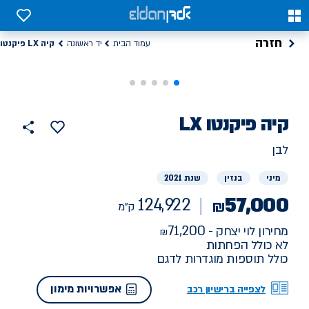
0
0
חזרה
קיה LX פיקנטו
עמוד הבית
יד ראשונה
רכב
קיה
LX פיקנטו
124922
הוסף
כפתור
למועדפים
יד
ק"מ
שתף
לבן
ראשונה
מיני
בנזין
שנת 2021
57,000
124,922
₪
ק"מ
71,200
מחירון לוי יצחק -
לא כולל הפחתות
כולל תוספות מוגדרות לדגם
אפשרויות מימון
לצפייה ברישיון רכב