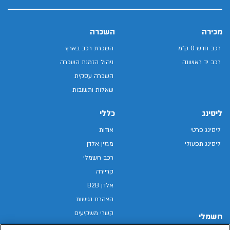
מכירה
השכרה
רכב חדש 0 ק"מ
השכרת רכב בארץ
רכב יד ראשונה
ניהול הזמנת השכרה
השכרה עסקית
שאלות ותשובות
ליסינג
כללי
ליסינג פרטי
אודות
ליסינג תפעולי
מגזין אלדן
רכב חשמלי
קריירה
אלדן B2B
הצהרת נגישות
קשרי משקיעים
חשמלי
מפת האתר