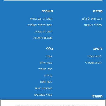
מכירה
השכרה
רכב חדש 0 ק"מ
השכרת רכב בארץ
רכב יד ראשונה
ניהול הזמנת השכרה
השכרה עסקית
שאלות ותשובות
ליסינג
כללי
ליסינג פרטי
אודות
ליסינג תפעולי
מגזין אלדן
רכב חשמלי
קריירה
אלדן B2B
הצהרת נגישות
קשרי משקיעים
חשמלי
מפת האתר
רכבים חשמליים באלדן