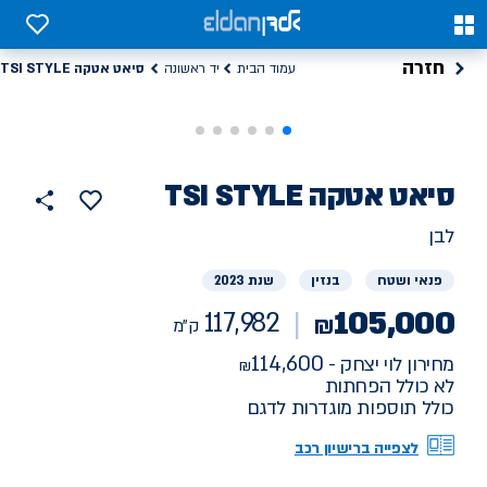
0
0
חזרה
סיאט אטקה TSI STYLE
עמוד הבית
יד ראשונה
רכב
סיאט
אטקה TSI STYLE
117982
הוסף
כפתור
למועדפים
יד
ק"מ
שתף
לבן
ראשונה
פנאי ושטח
בנזין
שנת 2023
105,000
117,982
₪
ק"מ
114,600
מחירון לוי יצחק -
לא כולל הפחתות
כולל תוספות מוגדרות לדגם
לצפייה ברישיון רכב