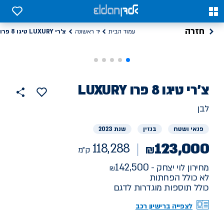
0
0
חזרה
צ'רי LUXURY טיגו 8 פרו
עמוד הבית
יד ראשונה
רכב
צ'רי
LUXURY טיגו 8 פרו
118288
הוסף
כפתור
למועדפים
יד
ק"מ
שתף
לבן
ראשונה
פנאי ושטח
בנזין
שנת 2023
123,000
118,288
₪
ק"מ
142,500
מחירון לוי יצחק -
לא כולל הפחתות
כולל תוספות מוגדרות לדגם
לצפייה ברישיון רכב