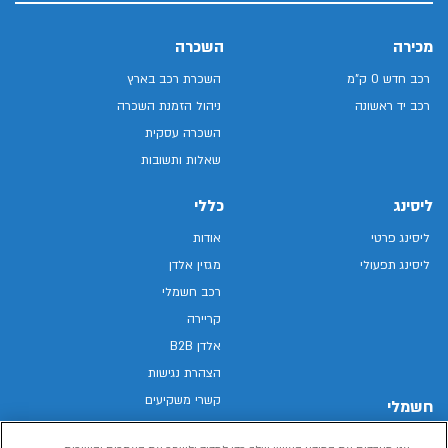
מכירה
השכרה
רכב חדש 0 ק"מ
השכרת רכב בארץ
רכב יד ראשונה
ניהול הזמנת השכרה
השכרה עסקית
שאלות ותשובות
ליסינג
כללי
ליסינג פרטי
אודות
ליסינג תפעולי
מגזין אלדן
רכב חשמלי
קריירה
אלדן B2B
הצהרת נגישות
קשרי משקיעים
חשמלי
מפת האתר
רכבים חשמליים באלדן