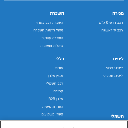
מכירה
השכרה
רכב חדש 0 ק"מ
השכרת רכב בארץ
רכב יד ראשונה
ניהול הזמנת השכרה
השכרה עסקית
שאלות ותשובות
ליסינג
כללי
ליסינג פרטי
אודות
ליסינג תפעולי
מגזין אלדן
רכב חשמלי
קריירה
אלדן B2B
הצהרת נגישות
קשרי משקיעים
חשמלי
מפת האתר
רכבים חשמליים באלדן