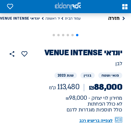
0
0
חזרה
יונדאי VENUE INTENSE
עמוד הבית
יד ראשונה
רכב
יונדאי
VENUE INTENSE
113480
הוסף
כפתור
למועדפים
יד
ק"מ
שתף
לבן
ראשונה
פנאי ושטח
בנזין
שנת 2023
88,000
113,480
₪
ק"מ
98,000
מחירון לוי יצחק -
לא כולל הפחתות
כולל תוספות מוגדרות לדגם
לצפייה ברישיון רכב