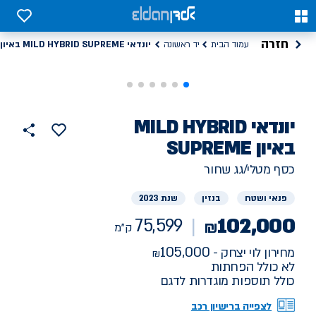
0
0
חזרה
יונדאי MILD HYBRID SUPREME באיון
עמוד הבית
יד ראשונה
רכב
יונדאי
MILD HYBRID
הוסף
כפתור
למועדפים
יד
SUPREME באיון
75599
שתף
ראשונה
ק"מ
כסף מטלי/גג שחור
פנאי ושטח
בנזין
שנת 2023
102,000
75,599
₪
ק"מ
105,000
מחירון לוי יצחק -
לא כולל הפחתות
כולל תוספות מוגדרות לדגם
לצפייה ברישיון רכב