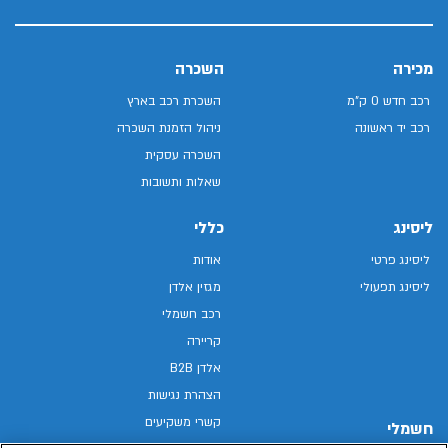
מכירה
השכרה
רכב חדש 0 ק"מ
השכרת רכב בארץ
רכב יד ראשונה
ניהול הזמנת השכרה
השכרה עסקית
שאלות ותשובות
ליסינג
כללי
ליסינג פרטי
אודות
ליסינג תפעולי
מגזין אלדן
רכב חשמלי
קריירה
אלדן B2B
הצהרת נגישות
קשרי משקיעים
חשמלי