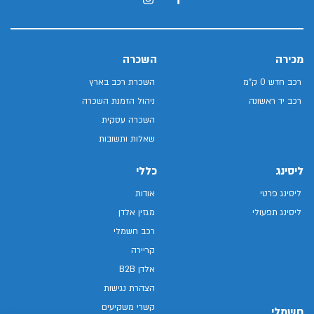
מכירה
השכרה
רכב חדש 0 ק"מ
השכרת רכב בארץ
רכב יד ראשונה
ניהול הזמנת השכרה
השכרה עסקית
שאלות ותשובות
ליסינג
כללי
ליסינג פרטי
אודות
ליסינג תפעולי
מגזין אלדן
רכב חשמלי
קריירה
אלדן B2B
הצהרת נגישות
קשרי משקיעים
חשמלי