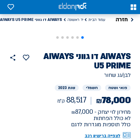
0
0
חזרה
AIWAYS דו גווני AIWAYS U5 PRIME
עמוד הבית
יד ראשונה
רכב
AIWAYS
דו גווני AIWAYS
הוסף
כפתור
למועדפים
יד
U5 PRIME
88517
שתף
ראשונה
ק"מ
לבן/גג שחור
פנאי ושטח
חשמלי
שנת 2023
78,000
88,517
₪
ק"מ
87,000
מחירון לוי יצחק -
לא כולל הפחתות
כולל תוספות מוגדרות לדגם
לצפייה ברישיון רכב