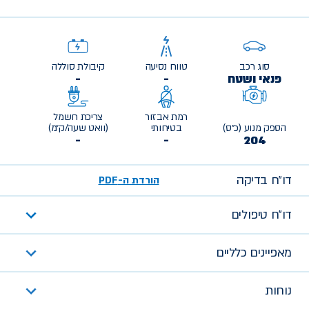
סוג רכב
טווח נסיעה
קיבולת סוללה
פנאי ושטח
-
-
רמת אבזור
צריכת חשמל
הספק מנוע (כ״ס)
בטיחותי
(וואט שעה/ק״מ)
-
-
204
דו״ח בדיקה
הורדת ה-PDF
דו״ח טיפולים
מאפיינים כלליים
נוחות