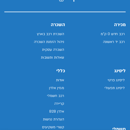
מכירה
השכרה
רכב חדש 0 ק"מ
השכרת רכב בארץ
רכב יד ראשונה
ניהול הזמנת השכרה
השכרה עסקית
שאלות ותשובות
ליסינג
כללי
ליסינג פרטי
אודות
ליסינג תפעולי
מגזין אלדן
רכב חשמלי
קריירה
אלדן B2B
הצהרת נגישות
קשרי משקיעים
חשמלי