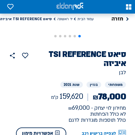
0
0
חזרה
סיאט TSI REFERENCE איביזה
עמוד הבית
יד ראשונה
רכב
סיאט
TSI REFERENCE
הוסף
כפתור
למועדפים
יד
איביזה
159620
שתף
ראשונה
ק"מ
לבן
משפחתי
בנזין
שנת 2021
78,000
159,620
₪
ק"מ
69,000
מחירון לוי יצחק -
לא כולל הפחתות
כולל תוספות מוגדרות לדגם
אפשרויות מימון
לצפייה ברישיון רכב