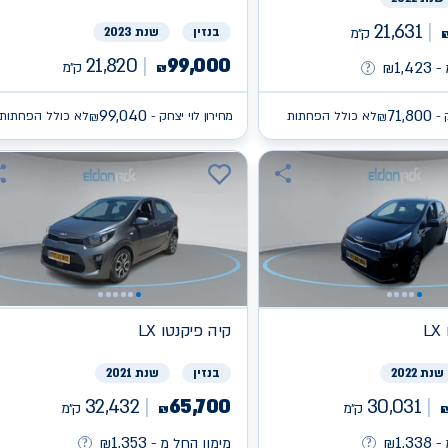
21,631
ק״מ
בנזין
שנת 2023
21,820
99,000
1,423
ק״מ
-
₪
₪
99,040
71,800
 -
לא כולל הפחתות
מחירון לוי יצחק -
לא כולל הפחתות
₪
₪
L
קיה
פיקנטו LX
שנת 2022
בנזין
שנת 2021
32,432
65,700
30,031
ק״מ
ק״מ
₪
1,353
1,338
-
₪
מימון החל מ -
₪