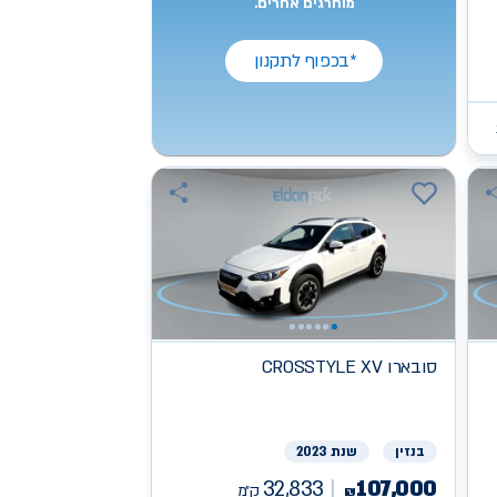
מוחרגים אחרים.
*בכפוף לתקנון
סובארו
CROSSTYLE XV
בנזין
שנת 2023
32,833
107,000
ק״מ
₪