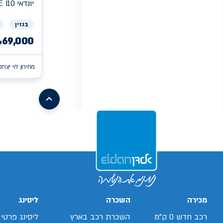
יונדאי
E I10
בנזין
69,000
₪
מחירון לוי יצחק
/search/firsthand/43645603/קיה-פיקנטו
/search/firsthand/73612402/קיה-פיקנטו
/search/firsthand/86061802/קיה-פיקנטו
xv
/search/firsthand/55316202/mg-
ehs-
/search/firsthand/32819503/ניסאן-סנטרה
phev
/ch/firsthand/80033402
d-
/search/firsthand/19559103/יונדאי-באיון
max
/search/firsthand/73605402/קיה-פיקנטו
/search/firsthand/24539803/מאזדה-6
g70
/search/firsthand/42001703/יונדאי-
/search/firsthand/64326803/קיה-פיקנטו
i10
Next
page
מכירה
השכרה
ליסינג
רכב חדש 0 ק"מ
השכרת רכב בארץ
ליסינג פרטי