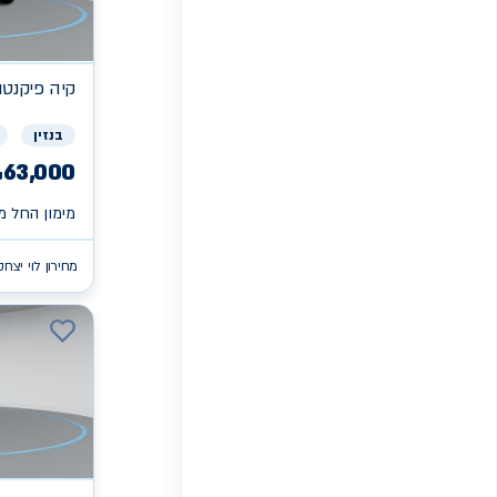
קיה
פיקנטו X
בנזין
63,000
₪
מימון החל מ 
מחירון לוי יצחק