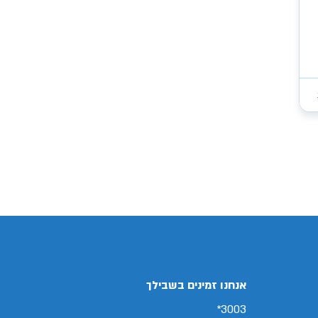
/search/firsthand/73745802/קיה-פיקנטו
אנחנו זמינים בשבילך
3003*