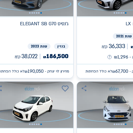
L
ג'נסיס
ELEGANT SB G70
שנת 2021
36,333
ק״מ
בנזין
שנת 2023
38,022
186,500
1,296
ק״מ
-
₪
₪
190,050
67,700
 -
לא כולל הפחתות
מחירון לוי יצחק -
לא כולל הפחתו
₪
₪