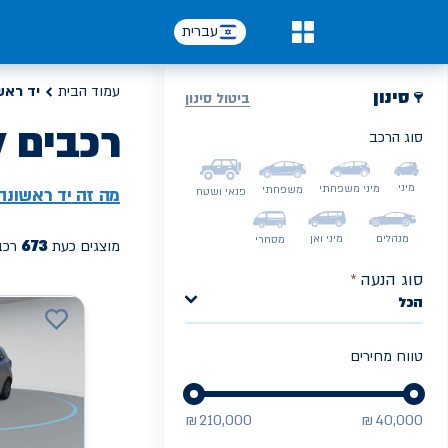
עברית
0
עמוד הבית
יד ראש
סינון
ביטול סינון
רכבים ל
סוג הרכב
PREV
NEXT
מיני
מיני משפחתי
משפחתי
מה זה
יד ראשונה
פנאי ושטח
מנהלים
מיני ואן
מסחרי
673
מוצגים כעת
רכב
סוג הנעה
*
הכל
טווח מחירים
₪
210,000
₪
40,000