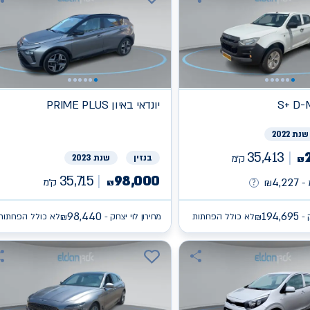
S+ D-
יונדאי
PRIME PLUS באיון
שנת 2022
35,413
ק״מ
בנזין
שנת 2023
₪
35,715
98,000
4,227
ק״מ
-
₪
₪
98,440
194,695
 -
לא כולל הפחתות
מחירון לוי יצחק -
לא כולל הפחתות
₪
₪