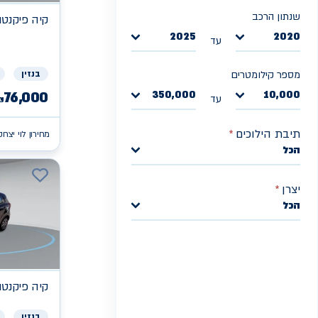
שנתון הרכב
קיה
פיקנטו X
2025
2020
עד
בנזין
מספר קילומטרים
350,000
10,000
76,000
עד
₪
תיבת הילוכים
*
מחירון לוי יצחק
הכל
יצרן
*
הכל
קיה
פיקנטו X
בנזין