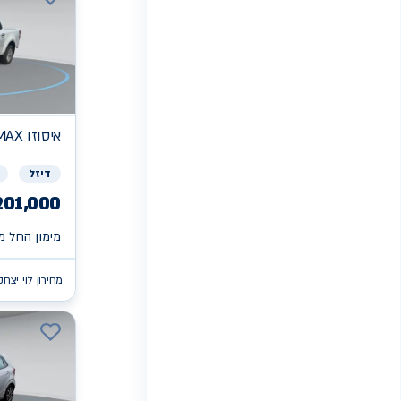
איסוזו
MAX
דיזל
201,000
מימון החל מ 
מחירון לוי יצחק