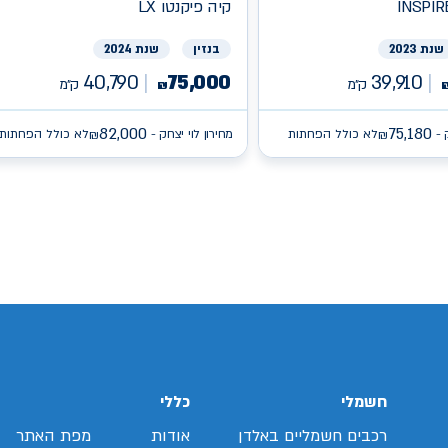
INSPIR
קיה
פיקנטו LX
שנת 2023
בנזין
שנת 2024
40,790
75,000
39,910
ק״מ
ק״מ
₪
82,000
75,180
 -
לא כולל הפחתות
מחירון לוי יצחק -
לא כולל הפחתות
₪
₪
/search/firsthand/25796703/יונדאי-באיון
/search/firsthand/27165103/קיה-פיקנטו
sear/איסוזו-
/search/firsthand/78848602/ג'נסיס-
חשמלי
כללי
רכבים חשמליים באלדן
אודות
מפת האתר