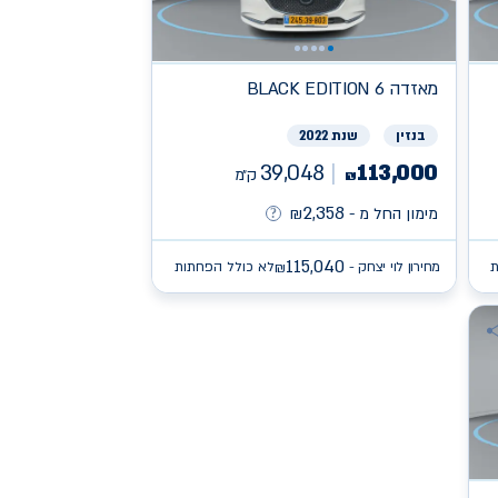
מאזדה
BLACK EDITION 6
בנזין
שנת 2022
39,048
113,000
ק״מ
₪
2,358
מימון החל מ -
₪
115,040
ת
מחירון לוי יצחק -
לא כולל הפחתות
₪