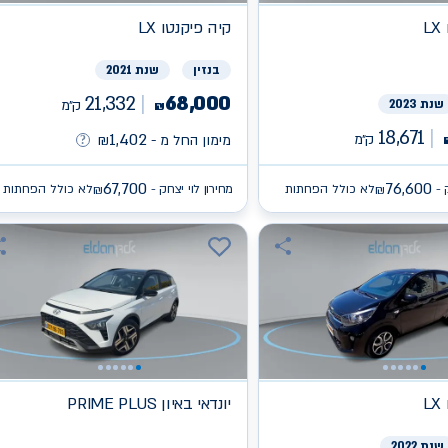
L
קיה
פיקנטו LX
בנזין
שנת 2021
21,332
68,000
שנת 2023
ק״מ
₪
18,671
1,402
ק״מ
מימון החל מ -
₪
67,700
76,600
 -
לא כולל הפחתות
מחירון לוי יצחק -
לא כולל הפחתות
₪
₪
L
יונדאי
PRIME PLUS באיון
שנת 2022