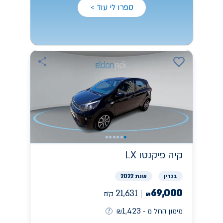
ספרו לי עוד >
קיה
פיקנטו LX
בנזין
שנת 2022
69,000
21,631
ק״מ
₪
1,423
מימון החל מ -
₪