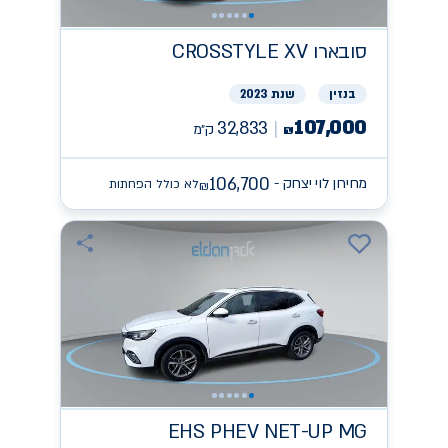
סובארו
CROSSTYLE XV
בנזין
שנת 2023
107,000
32,833
ק״מ
₪
106,700
מחירון לוי יצחק -
לא כולל הפחתות
₪
EHS PHEV NET-UP
MG