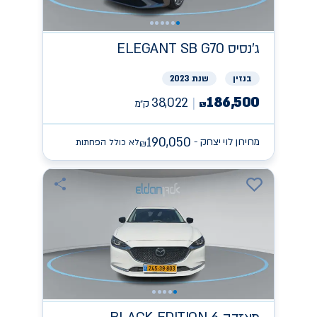
ג'נסיס
ELEGANT SB G70
בנזין
שנת 2023
186,500
38,022
ק״מ
₪
190,050
מחירון לוי יצחק -
לא כולל הפחתות
₪