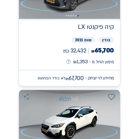
קיה
פיקנטו LX
בנזין
שנת 2021
65,700
32,432
ק״מ
₪
1,353
מימון החל מ -
₪
67,700
מחירון לוי יצחק -
לא כולל הפחתות
₪