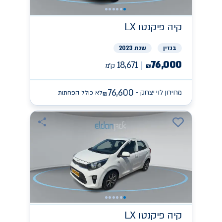
קיה
פיקנטו LX
בנזין
שנת 2023
76,000
18,671
ק״מ
₪
76,600
מחירון לוי יצחק -
לא כולל הפחתות
₪
קיה
פיקנטו LX