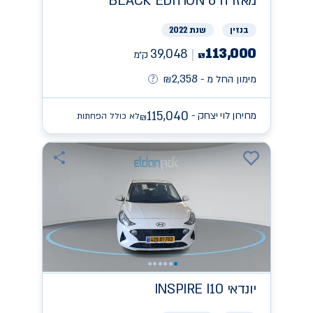
מאזדה
BLACK EDITION 6
בנזין
שנת 2022
113,000
39,048
ק״מ
₪
2,358
מימון החל מ -
₪
115,040
מחירון לוי יצחק -
לא כולל הפחתות
₪
יונדאי
INSPIRE I10