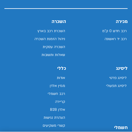
מכירה
השכרה
רכב חדש 0 ק"מ
השכרת רכב בארץ
רכב יד ראשונה
ניהול הזמנת השכרה
השכרה עסקית
שאלות ותשובות
ליסינג
כללי
ליסינג פרטי
אודות
ליסינג תפעולי
מגזין אלדן
רכב חשמלי
קריירה
אלדן B2B
הצהרת נגישות
קשרי משקיעים
חשמלי