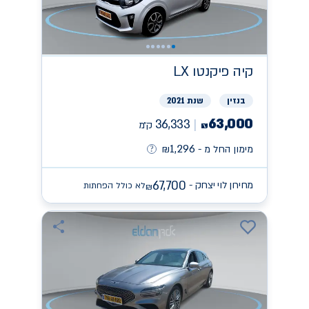
קיה
פיקנטו LX
בנזין
שנת 2021
63,000
36,333
ק״מ
₪
1,296
מימון החל מ -
₪
67,700
מחירון לוי יצחק -
לא כולל הפחתות
₪