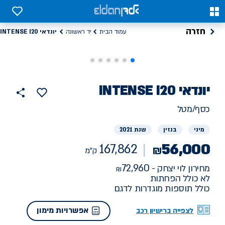
0
0
חזרה
יונדאי INTENSE I20
עמוד הבית
יד ראשונה
רכב
יונדאי
INTENSE I20
167862
הוסף
כפתור
למועדפים
יד
ק"מ
שתף
כסף/מטל
ראשונה
מיני
בנזין
שנת 2021
56,000
167,862
₪
ק"מ
72,960
מחירון לוי יצחק -
לא כולל הפחתות
כולל תוספות מוגדרות לדגם
אפשרויות מימון
לצפייה ברישיון רכב