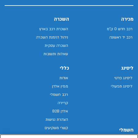
מכירה
השכרה
רכב חדש 0 ק"מ
השכרת רכב בארץ
רכב יד ראשונה
ניהול הזמנת השכרה
השכרה עסקית
שאלות ותשובות
ליסינג
כללי
ליסינג פרטי
אודות
ליסינג תפעולי
מגזין אלדן
רכב חשמלי
קריירה
אלדן B2B
הצהרת נגישות
קשרי משקיעים
חשמלי
מפת האתר