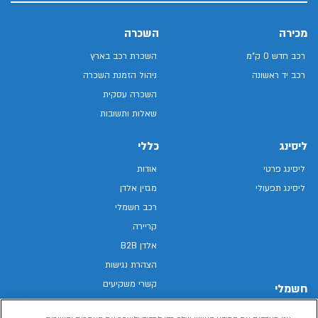
מכירה
השכרה
רכב חדש 0 ק"מ
השכרת רכב בארץ
רכב יד ראשונה
ניהול הזמנת השכרה
השכרה עסקית
שאלות ותשובות
ליסינג
כללי
ליסינג פרטי
אודות
ליסינג תפעולי
מגזין אלדן
רכב חשמלי
קריירה
אלדן B2B
הצהרת נגישות
קשרי משקיעים
חשמלי
מפת האתר
רכבים חשמליים באלדן