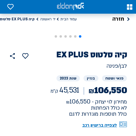
0
0
חזרה
קיה EX PLUS סלטוס
עמוד הבית
יד ראשונה
רכב
קיה
EX PLUS סלטוס
45531
הוסף
כפתור
למועדפים
יד
ק"מ
שתף
לבן/פנינה
ראשונה
פנאי ושטח
בנזין
שנת 2023
106,550
45,531
₪
ק"מ
106,550
מחירון לוי יצחק -
לא כולל הפחתות
כולל תוספות מוגדרות לדגם
לצפייה ברישיון רכב