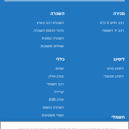
מכירה
השכרה
רכב חדש 0 ק"מ
השכרת רכב בארץ
רכב יד ראשונה
ניהול הזמנת השכרה
השכרה עסקית
שאלות ותשובות
ליסינג
כללי
ליסינג פרטי
אודות
ליסינג תפעולי
מגזין אלדן
רכב חשמלי
קריירה
אלדן B2B
הצהרת נגישות
קשרי משקיעים
חשמלי
מפת האתר
רכבים חשמליים באלדן