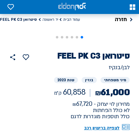
0
0
חזרה
סיטרואן FEEL PK C3
עמוד הבית
יד ראשונה
רכב
סיטרואן
FEEL PK C3
60858
הוסף
כפתור
למועדפים
יד
ק"מ
שתף
לבן/בנקיז
ראשונה
מיני משפחתי
בנזין
שנת 2023
61,000
60,858
₪
ק"מ
67,720
מחירון לוי יצחק -
לא כולל הפחתות
כולל תוספות מוגדרות לדגם
לצפייה ברישיון רכב