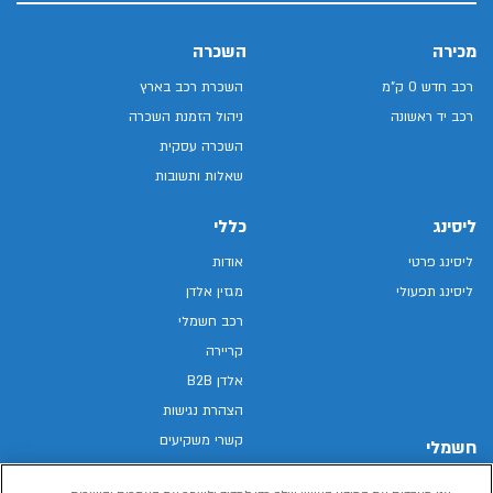
מכירה
השכרה
רכב חדש 0 ק"מ
השכרת רכב בארץ
רכב יד ראשונה
ניהול הזמנת השכרה
השכרה עסקית
שאלות ותשובות
ליסינג
כללי
ליסינג פרטי
אודות
ליסינג תפעולי
מגזין אלדן
רכב חשמלי
קריירה
אלדן B2B
הצהרת נגישות
קשרי משקיעים
חשמלי
מפת האתר
רכבים חשמליים באלדן