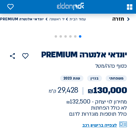
0
0
חזרה
יונדאי אלנטרה PREMIUM
עמוד הבית
יד ראשונה
רכב
יונדאי
אלנטרה PREMIUM
29428
הוסף
כפתור
למועדפים
יד
ק"מ
שתף
כסוף כהה/מטל
ראשונה
משפחתי
בנזין
שנת 2023
130,000
29,428
₪
ק"מ
132,500
מחירון לוי יצחק -
לא כולל הפחתות
כולל תוספות מוגדרות לדגם
לצפייה ברישיון רכב