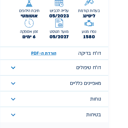
בעלות קודמת
עלייה לכביש
תיבת הילוכים
ליסינג
05/2023
אוטומטי
נפח מנוע
מועד הטסט
זמן אספקה
1580
05/2027
6 ימים
דו״ח בדיקה
הורדת ה-PDF
דו״ח טיפולים
מאפיינים כלליים
נוחות
בטיחות