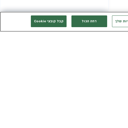
יות שלך
דחה הכול
קבל קובצי Cookie
המשך רכישה
אני רוצה להתייעץ
אנחנו זמינים בשבילך
3003*
eldan_service@eldan.co.il
ת
דברו איתנו בוואטסאפ
ר שווה
טופס יצירת קשר
כב