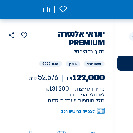
0
רכב
יונדאי
אלנטרה
הוסף
כפתור
למועדפים
יד
PREMIUM
52576
שתף
ראשונה
ק"מ
כסוף כהה/מטל
משפחתי
בנזין
שנת 2023
122,000
52,576
₪
ק"מ
131,200
מחירון לוי יצחק -
לא כולל הפחתות
כולל תוספות מוגדרות לדגם
לצפייה ברישיון רכב