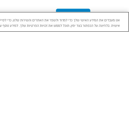
אנו מעבדים את המידע האישי שלך כדי למדוד ולשפר את האתרים והשירות שלנו, כדי לסייע
אישית. בלחיצה על הכפתור בצד ימין, תוכל לממש את זכויות הפרטיות שלך. למידע נוסף עי
מכירה
השכרה
ליסינג
רכב חדש 0 ק"מ
השכרת רכב בארץ
ליסינג פרטי
רכב יד ראשונה
ניהול הזמנת השכרה
ליסינג תפעול
השכרה עסקית
שאלות ותשובות