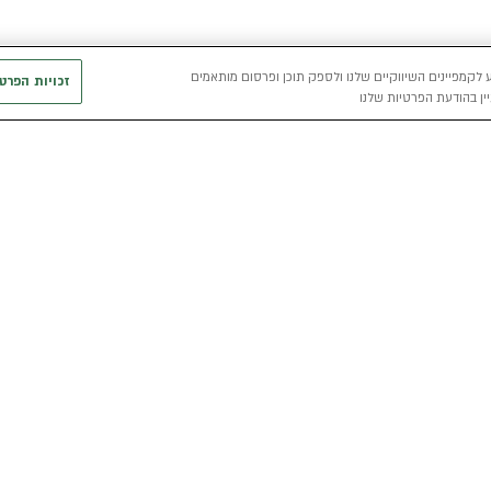
 לקמפיינים השיווקיים שלנו ולספק תוכן ופרסום מותאמים
זכויות הפרט
ין בהודעת הפרטיות שלנו
חשמלי
כללי
רכבים חשמליים באלדן
אודות
מפת האתר
י
רכב חשמלי
מגזין אלדן
מדיניות פרטיו
הכל על רכב חשמלי
קריירה
תנאי שימוש
מחשבון רכב חשמלי
אלדן B2B
דו"ח פומבי שכ
הצהרת נגישות
קוד אתי
קשרי משקיעים
תנאי השכרת ר