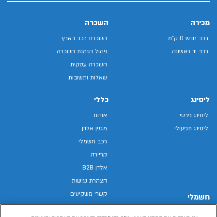
מכירה
השכרה
רכב חדש 0 ק"מ
השכרת רכב בארץ
רכב יד ראשונה
ניהול הזמנת השכרה
השכרה עסקית
שאלות ותשובות
ליסינג
כללי
ליסינג פרטי
אודות
ליסינג תפעולי
מגזין אלדן
רכב חשמלי
קריירה
אלדן B2B
הצהרת נגישות
קשרי משקיעים
חשמלי
מפת האתר
רכבים חשמליים באלדן