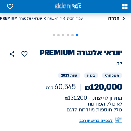
0
0
חזרה
יונדאי אלנטרה PREMIUM
עמוד הבית
יד ראשונה
רכב
יונדאי
אלנטרה PREMIUM
60545
הוסף
כפתור
למועדפים
יד
ק"מ
שתף
לבן
ראשונה
משפחתי
בנזין
שנת 2023
120,000
60,545
₪
ק"מ
131,200
מחירון לוי יצחק -
לא כולל הפחתות
כולל תוספות מוגדרות לדגם
לצפייה ברישיון רכב