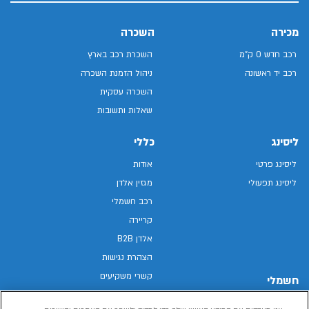
מכירה
השכרה
רכב חדש 0 ק"מ
השכרת רכב בארץ
רכב יד ראשונה
ניהול הזמנת השכרה
השכרה עסקית
שאלות ותשובות
ליסינג
כללי
ליסינג פרטי
אודות
ליסינג תפעולי
מגזין אלדן
רכב חשמלי
קריירה
אלדן B2B
הצהרת נגישות
קשרי משקיעים
חשמלי
מפת האתר
רכבים חשמליים באלדן