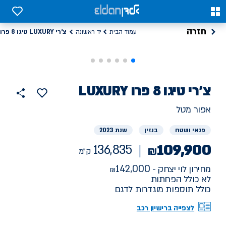
0
0
חזרה
צ'רי LUXURY טיגו 8 פרו
עמוד הבית
יד ראשונה
רכב
צ'רי
LUXURY טיגו 8 פרו
136835
הוסף
כפתור
למועדפים
יד
ק"מ
שתף
אפור מטל
ראשונה
פנאי ושטח
בנזין
שנת 2023
109,900
136,835
₪
ק"מ
142,000
מחירון לוי יצחק -
לא כולל הפחתות
כולל תוספות מוגדרות לדגם
לצפייה ברישיון רכב