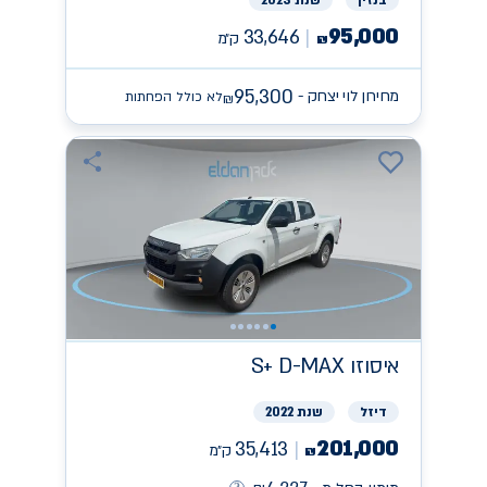
95,000
33,646
ק״מ
₪
95,300
מחירון לוי יצחק -
לא כולל הפחתות
₪
איסוזו
S+ D-MAX
דיזל
שנת 2022
201,000
35,413
ק״מ
₪