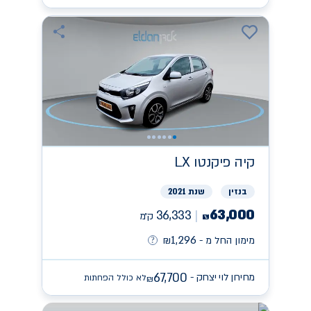
קיה
פיקנטו LX
בנזין
שנת 2021
63,000
36,333
ק״מ
₪
1,296
מימון החל מ -
₪
67,700
מחירון לוי יצחק -
לא כולל הפחתות
₪