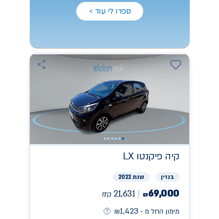
ספרו לי עוד >
קיה
פיקנטו LX
בנזין
שנת 2022
69,000
21,631
ק״מ
₪
1,423
מימון החל מ -
₪