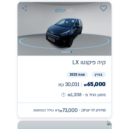
קיה
פיקנטו LX
בנזין
שנת 2022
65,000
30,031
ק״מ
₪
1,338
מימון החל מ -
₪
73,000
מחירון לוי יצחק -
לא כולל הפחתות
₪