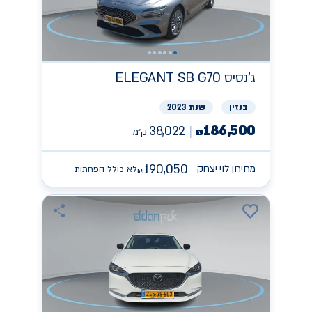
ג'נסיס
ELEGANT SB G70
בנזין
שנת 2023
186,500
38,022
ק״מ
₪
190,050
מחירון לוי יצחק -
לא כולל הפחתות
₪