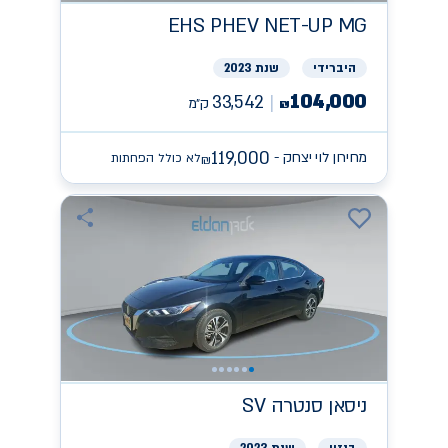
EHS PHEV NET-UP
MG
היברידי
שנת 2023
104,000
33,542
ק״מ
₪
119,000
מחירון לוי יצחק -
לא כולל הפחתות
₪
ניסאן
SV סנטרה
בנזין
שנת 2023