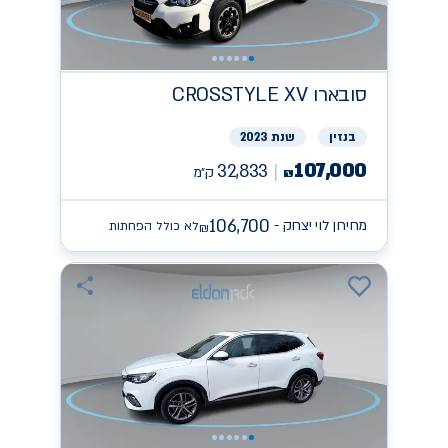
סובארו
CROSSTYLE XV
בנזין
שנת 2023
107,000
32,833
ק״מ
₪
106,700
מחירון לוי יצחק -
לא כולל הפחתות
₪