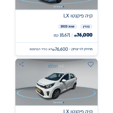
קיה
פיקנטו LX
בנזין
שנת 2023
76,000
18,671
ק״מ
₪
76,600
מחירון לוי יצחק -
לא כולל הפחתות
₪
קיה
פיקנטו LX