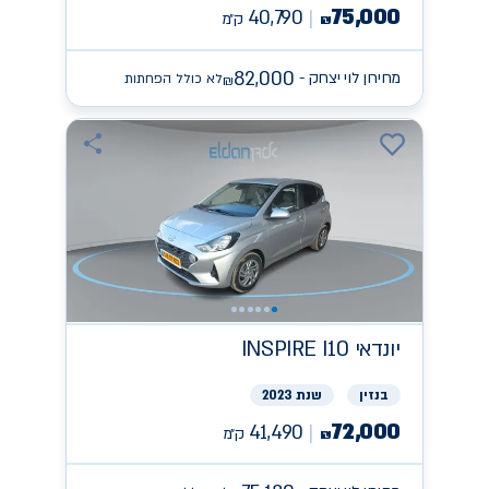
75,000
40,790
ק״מ
₪
82,000
מחירון לוי יצחק -
לא כולל הפחתות
₪
יונדאי
INSPIRE I10
בנזין
שנת 2023
72,000
41,490
ק״מ
₪