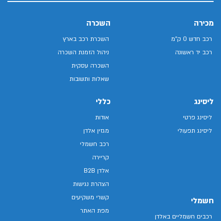
מכירה
השכרה
רכב חדש 0 ק"מ
השכרת רכב בארץ
רכב יד ראשונה
ניהול הזמנת השכרה
השכרה עסקית
שאלות ותשובות
ליסינג
כללי
ליסינג פרטי
אודות
ליסינג תפעולי
מגזין אלדן
רכב חשמלי
קריירה
אלדן B2B
הצהרת נגישות
קשרי משקיעים
חשמלי
מפת האתר
רכבים חשמליים באלדן