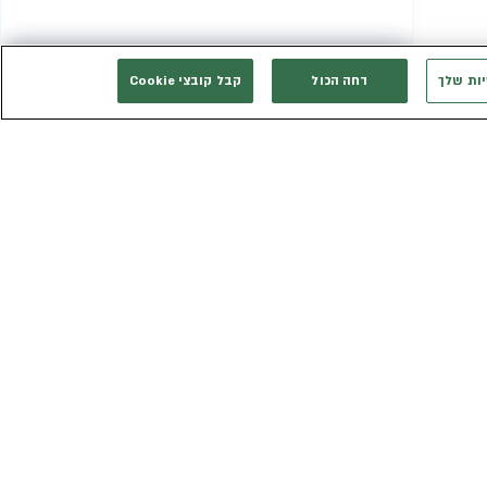
יות שלך
דחה הכול
קבל קובצי Cookie
המשך רכישה
אני רוצה להתייעץ
אנחנו זמינים בשבילך
3003*
eldan_service@eldan.co.il
ת
דברו איתנו בוואטסאפ
ר שווה
טופס יצירת קשר
כב