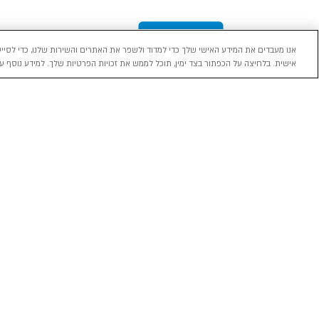
אנו מעבדים את המידע האישי שלך כדי למדוד ולשפר את האתרים והשירות שלנו, כדי לסייע
אישית. בלחיצה על הכפתור בצד ימין, תוכל לממש את זכויות הפרטיות שלך. למידע נוסף עי
מכירה
השכרה
ליסינג
רכב חדש 0 ק"מ
השכרת רכב בארץ
ליסינג פרטי
רכב יד ראשונה
ניהול הזמנת השכרה
ליסינג תפעול
השכרה עסקית
שאלות ותשובות