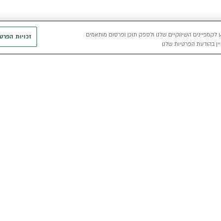
 לקמפיינים השיווקיים שלנו ולספק תוכן ופרסום מותאמים
זכויות הפרט
ין בהודעת הפרטיות שלנו
חשמלי
כללי
רכבים חשמליים באלדן
אודות
מפת האתר
י
רכב חשמלי
מגזין אלדן
מדיניות פרטיו
הכל על רכב חשמלי
קריירה
תנאי שימוש
מחשבון רכב חשמלי
אלדן B2B
דו"ח פומבי שכ
הצהרת נגישות
קוד אתי
קשרי משקיעים
תנאי השכרת ר