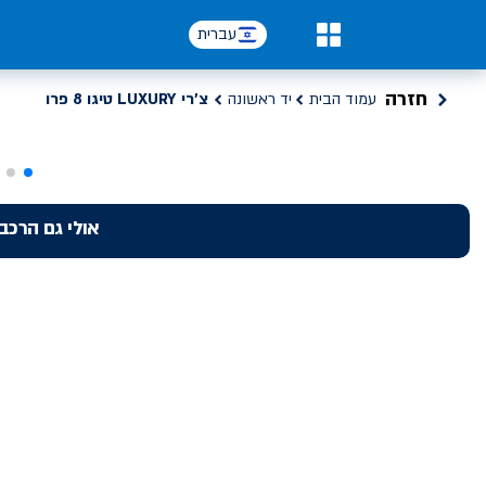
עברית
0
חזרה
עמוד הבית
יד ראשונה
צ'רי LUXURY טיגו 8 פרו
אולי גם הרכב