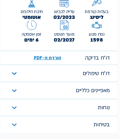
בעלות קודמת
עלייה לכביש
תיבת הילוכים
ליסינג
02/2023
אוטומטי
נפח מנוע
מועד הטסט
זמן אספקה
1598
02/2027
6 ימים
דו״ח בדיקה
הורדת ה-PDF
דו״ח טיפולים
מאפיינים כלליים
נוחות
בטיחות