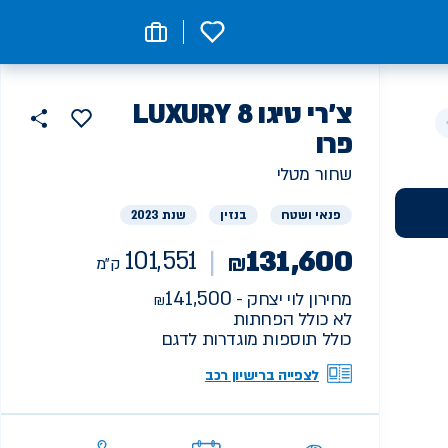
0
רכב
צ'רי
LUXURY טיגו 8
הוסף
כפתור
למועדפים
יד
פרו
101551
שתף
ק"מ
ראשונה
שחור מטלי
פנאי ושטח
בנזין
שנת 2023
131,600
101,551
₪
ק"מ
141,500
מחירון לוי יצחק -
לא כולל הפחתות
כולל תוספות מוגדרות לדגם
לצפייה ברישיון רכב