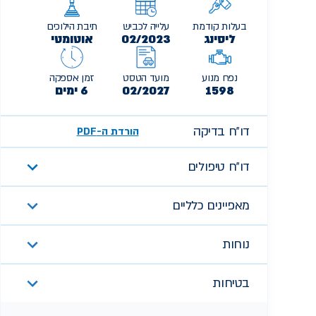
בעלות קודמת
עלייה לכביש
תיבת הילוכים
ליסינג
02/2023
אוטומטי
נפח מנוע
מועד הטסט
זמן אספקה
1598
02/2027
6 ימים
דו״ח בדיקה
הורדת ה-PDF
דו״ח טיפולים
מאפיינים כלליים
נוחות
בטיחות