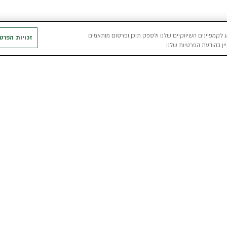
 לקמפיינים השיווקיים שלנו ולספק תוכן ופרסום מותאמים
זכויות הפרט
ין בהודעת הפרטיות שלנו
חשמלי
כללי
רכבים חשמליים באלדן
אודות
מפת האתר
י
רכב חשמלי
מגזין אלדן
מדיניות פרטיו
הכל על רכב חשמלי
קריירה
תנאי שימוש
מחשבון רכב חשמלי
אלדן B2B
דו"ח פומבי שכ
הצהרת נגישות
קוד אתי
קשרי משקיעים
תנאי השכרת ר