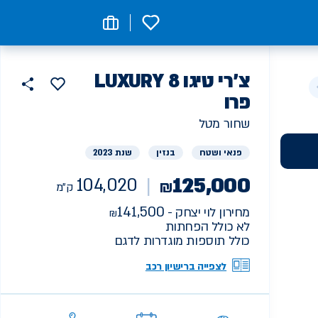
0
רכב
צ'רי
LUXURY טיגו 8
הוסף
כפתור
למועדפים
יד
פרו
104020
שתף
ק"מ
ראשונה
שחור מטל
פנאי ושטח
בנזין
שנת 2023
125,000
104,020
₪
ק"מ
141,500
מחירון לוי יצחק -
לא כולל הפחתות
כולל תוספות מוגדרות לדגם
לצפייה ברישיון רכב