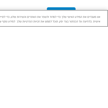
אנו מעבדים את המידע האישי שלך כדי למדוד ולשפר את האתרים והשירות שלנו, כדי לסייע
אישית. בלחיצה על הכפתור בצד ימין, תוכל לממש את זכויות הפרטיות שלך. למידע נוסף עי
מכירה
השכרה
ליסינג
רכב חדש 0 ק"מ
השכרת רכב בארץ
ליסינג פרטי
רכב יד ראשונה
ניהול הזמנת השכרה
ליסינג תפעול
השכרה עסקית
שאלות ותשובות