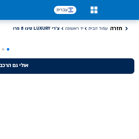
עברית
0
חזרה
עמוד הבית
יד ראשונה
צ'רי LUXURY טיגו 8 פרו
אולי גם הרכב