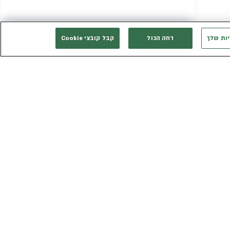
יות שלך
דחה הכול
קבל קובצי Cookie
המשך רכישה
אני רוצה להתייעץ
אנחנו זמינים בשבילך
3003*
eldan_service@eldan.co.il
ת
דברו איתנו בוואטסאפ
ר שווה
טופס יצירת קשר
כב