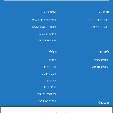
מכירה
השכרה
רכב חדש 0 ק"מ
השכרת רכב בארץ
רכב יד ראשונה
ניהול הזמנת השכרה
השכרה עסקית
שאלות ותשובות
ליסינג
כללי
ליסינג פרטי
אודות
ליסינג תפעולי
מגזין אלדן
רכב חשמלי
קריירה
אלדן B2B
הצהרת נגישות
קשרי משקיעים
חשמלי
מפת האתר
רכבים חשמליים באלדן