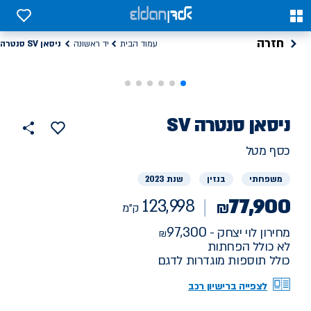
0
0
חזרה
ניסאן SV סנטרה
עמוד הבית
יד ראשונה
רכב
ניסאן
SV סנטרה
123998
הוסף
כפתור
למועדפים
יד
ק"מ
שתף
כסף מטל
ראשונה
משפחתי
בנזין
שנת 2023
77,900
123,998
₪
ק"מ
97,300
מחירון לוי יצחק -
לא כולל הפחתות
כולל תוספות מוגדרות לדגם
לצפייה ברישיון רכב