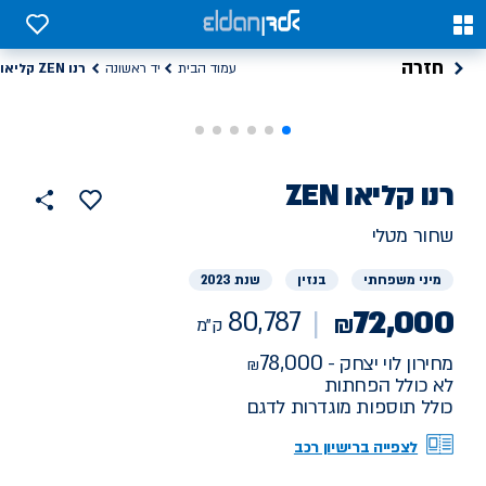
0
0
חזרה
רנו ZEN קליאו
עמוד הבית
יד ראשונה
רנו
רכב
ZEN קליאו
80787
הוסף
כפתור
למועדפים
יד
ק"מ
שתף
שחור מטלי
ראשונה
מיני משפחתי
בנזין
שנת 2023
72,000
80,787
₪
ק"מ
78,000
מחירון לוי יצחק -
לא כולל הפחתות
כולל תוספות מוגדרות לדגם
לצפייה ברישיון רכב