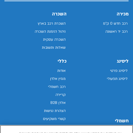
מכירה
השכרה
רכב חדש 0 ק"מ
השכרת רכב בארץ
רכב יד ראשונה
ניהול הזמנת השכרה
השכרה עסקית
שאלות ותשובות
ליסינג
כללי
ליסינג פרטי
אודות
ליסינג תפעולי
מגזין אלדן
רכב חשמלי
קריירה
אלדן B2B
הצהרת נגישות
קשרי משקיעים
חשמלי
מפת האתר
רכבים חשמליים באלדן