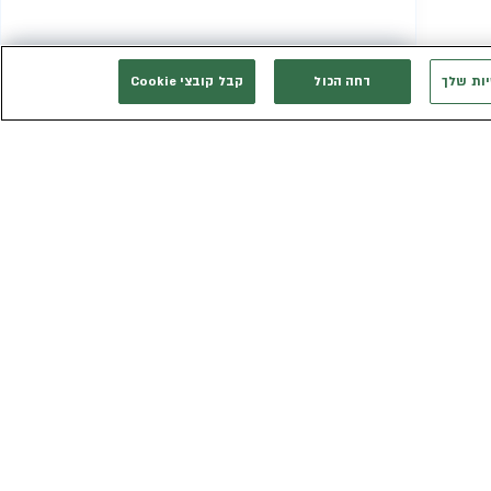
יות שלך
דחה הכול
קבל קובצי Cookie
המשך רכישה
אני רוצה להתייעץ
אנחנו זמינים בשבילך
3003*
eldan_service@eldan.co.il
ת
דברו איתנו בוואטסאפ
ר שווה
טופס יצירת קשר
כב