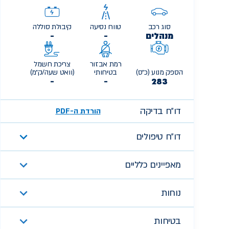
סוג רכב
טווח נסיעה
קיבולת סוללה
מנהלים
-
-
רמת אבזור
צריכת חשמל
הספק מנוע (כ״ס)
בטיחותי
(וואט שעה/ק״מ)
-
-
283
דו״ח בדיקה
הורדת ה-PDF
דו״ח טיפולים
מאפיינים כלליים
נוחות
בטיחות