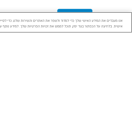
אנו מעבדים את המידע האישי שלך כדי למדוד ולשפר את האתרים והשירות שלנו, כדי לסייע
אישית. בלחיצה על הכפתור בצד ימין, תוכל לממש את זכויות הפרטיות שלך. למידע נוסף עי
מכירה
השכרה
ליסינג
רכב חדש 0 ק"מ
השכרת רכב בארץ
ליסינג פרטי
רכב יד ראשונה
ניהול הזמנת השכרה
ליסינג תפעול
השכרה עסקית
שאלות ותשובות