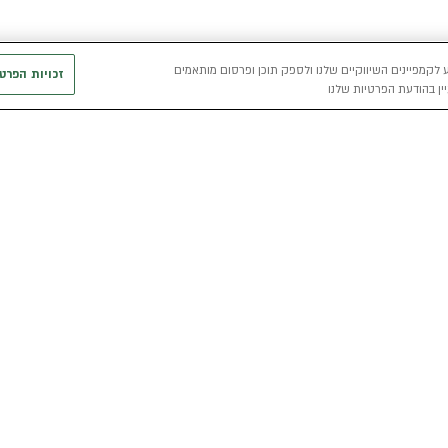
 לקמפיינים השיווקיים שלנו ולספק תוכן ופרסום מותאמים
זכויות הפרט
ין בהודעת הפרטיות שלנו
חשמלי
כללי
רכבים חשמליים באלדן
אודות
מפת האתר
י
רכב חשמלי
מגזין אלדן
מדיניות פרטיו
הכל על רכב חשמלי
קריירה
תנאי שימוש
מחשבון רכב חשמלי
אלדן B2B
דו"ח פומבי שכ
הצהרת נגישות
קוד אתי
קשרי משקיעים
תנאי השכרת ר