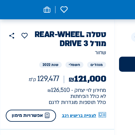
0
רכב
טסלה
REAR-WHEEL
הוסף
כפתור
למועדפים
יד
DRIVE מודל 3
129477
שתף
ראשונה
ק"מ
שחור
מנהלים
חשמלי
שנת 2022
121,000
129,477
₪
ק"מ
126,510
מחירון לוי יצחק -
לא כולל הפחתות
כולל תוספות מוגדרות לדגם
אפשרויות מימון
לצפייה ברישיון רכב