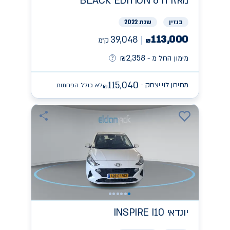
מאזדה
BLACK EDITION 6
בנזין
שנת 2022
113,000
39,048
ק״מ
₪
2,358
מימון החל מ -
₪
115,040
מחירון לוי יצחק -
לא כולל הפחתות
₪
יונדאי
INSPIRE I10