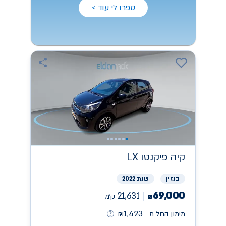
ספרו לי עוד >
קיה
פיקנטו LX
בנזין
שנת 2022
69,000
21,631
ק״מ
₪
1,423
מימון החל מ -
₪