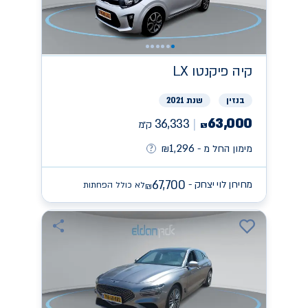
קיה
פיקנטו LX
בנזין
שנת 2021
63,000
36,333
ק״מ
₪
1,296
מימון החל מ -
₪
67,700
מחירון לוי יצחק -
לא כולל הפחתות
₪