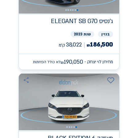
ג'נסיס
ELEGANT SB G70
בנזין
שנת 2023
186,500
38,022
ק״מ
₪
190,050
מחירון לוי יצחק -
לא כולל הפחתות
₪