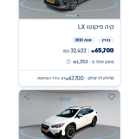
קיה
פיקנטו LX
בנזין
שנת 2021
65,700
32,432
ק״מ
₪
1,353
מימון החל מ -
₪
67,700
מחירון לוי יצחק -
לא כולל הפחתות
₪