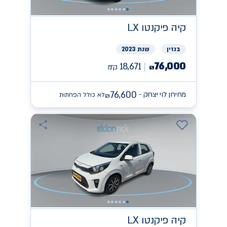
קיה
פיקנטו LX
בנזין
שנת 2023
76,000
18,671
ק״מ
₪
76,600
מחירון לוי יצחק -
לא כולל הפחתות
₪
קיה
פיקנטו LX