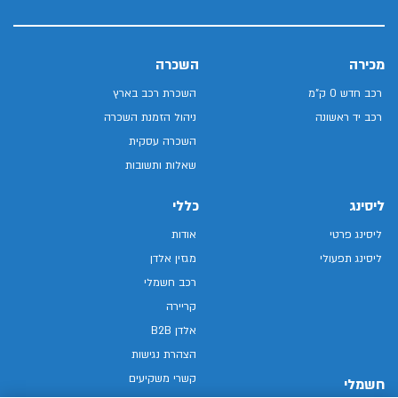
מכירה
השכרה
רכב חדש 0 ק"מ
השכרת רכב בארץ
רכב יד ראשונה
ניהול הזמנת השכרה
השכרה עסקית
שאלות ותשובות
ליסינג
כללי
ליסינג פרטי
אודות
ליסינג תפעולי
מגזין אלדן
רכב חשמלי
קריירה
אלדן B2B
הצהרת נגישות
קשרי משקיעים
חשמלי