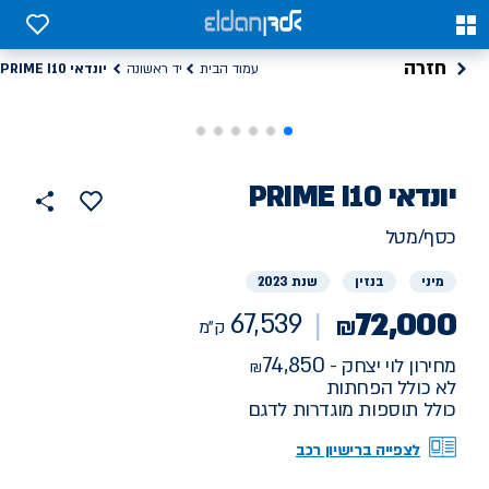
0
0
חזרה
יונדאי PRIME I10
עמוד הבית
יד ראשונה
רכב
יונדאי
PRIME I10
67539
הוסף
כפתור
למועדפים
יד
ק"מ
שתף
כסף/מטל
ראשונה
מיני
בנזין
שנת 2023
72,000
67,539
₪
ק"מ
74,850
מחירון לוי יצחק -
לא כולל הפחתות
כולל תוספות מוגדרות לדגם
לצפייה ברישיון רכב