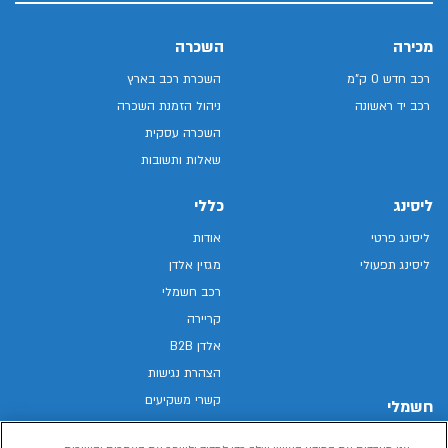
מכירה
השכרה
רכב חדש 0 ק"מ
השכרת רכב בארץ
רכב יד ראשונה
ניהול הזמנת השכרה
השכרה עסקית
שאלות ותשובות
ליסינג
כללי
ליסינג פרטי
אודות
ליסינג תפעולי
מגזין אלדן
רכב חשמלי
קריירה
אלדן B2B
הצהרת נגישות
קשרי משקיעים
חשמלי
מפת האתר
רכבים חשמליים באלדן