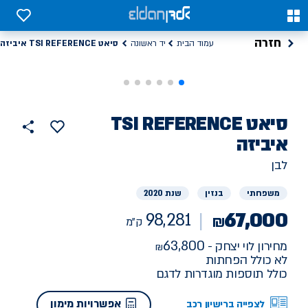
0
0
חזרה
סיאט TSI REFERENCE איביזה
עמוד הבית
יד ראשונה
רכב
סיאט
TSI REFERENCE
הוסף
כפתור
למועדפים
יד
איביזה
98281
שתף
ראשונה
ק"מ
לבן
משפחתי
בנזין
שנת 2020
67,000
98,281
₪
ק"מ
63,800
מחירון לוי יצחק -
לא כולל הפחתות
כולל תוספות מוגדרות לדגם
אפשרויות מימון
לצפייה ברישיון רכב