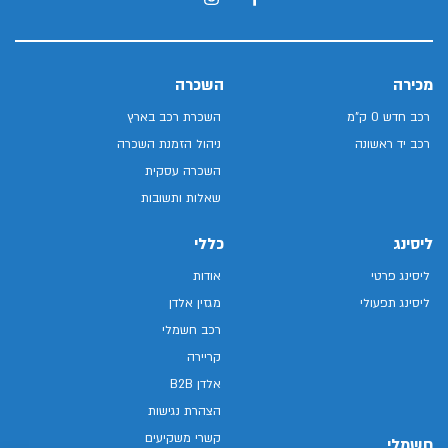
מכירה
השכרה
רכב חדש 0 ק"מ
השכרת רכב בארץ
רכב יד ראשונה
ניהול הזמנת השכרה
השכרה עסקית
שאלות ותשובות
ליסינג
כללי
ליסינג פרטי
אודות
ליסינג תפעולי
מגזין אלדן
רכב חשמלי
קריירה
אלדן B2B
הצהרת נגישות
קשרי משקיעים
חשמלי