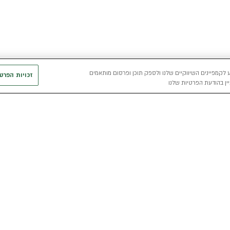
 לקמפיינים השיווקיים שלנו ולספק תוכן ופרסום מותאמים
זכויות הפרט
ין בהודעת הפרטיות שלנו
חשמלי
כללי
רכבים חשמליים באלדן
אודות
מפת האתר
י
רכב חשמלי
מגזין אלדן
מדיניות פרטיו
הכל על רכב חשמלי
קריירה
תנאי שימוש
מחשבון רכב חשמלי
אלדן B2B
דו"ח פומבי שכ
הצהרת נגישות
קוד אתי