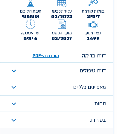
בעלות קודמת
עלייה לכביש
תיבת הילוכים
ליסינג
03/2023
אוטומטי
נפח מנוע
מועד הטסט
זמן אספקה
1499
03/2027
6 ימים
דו״ח בדיקה
הורדת ה-PDF
דו״ח טיפולים
מאפיינים כלליים
נוחות
בטיחות