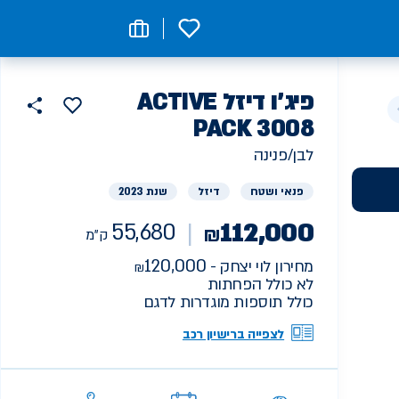
0
רכב
פיג'ו
דיזל ACTIVE
הוסף
כפתור
למועדפים
יד
PACK 3008
55680
שתף
ראשונה
ק"מ
לבן/פנינה
פנאי ושטח
דיזל
שנת 2023
112,000
55,680
₪
ק"מ
120,000
מחירון לוי יצחק -
לא כולל הפחתות
כולל תוספות מוגדרות לדגם
לצפייה ברישיון רכב