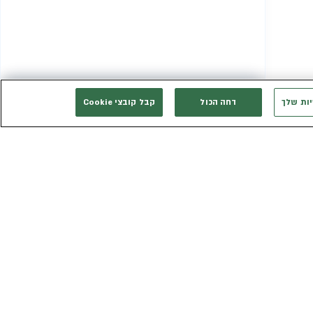
יות שלך
דחה הכול
קבל קובצי Cookie
המשך רכישה
אני רוצה להתייעץ
אנחנו זמינים בשבילך
3003*
eldan_service@eldan.co.il
ת
דברו איתנו בוואטסאפ
ר שווה
טופס יצירת קשר