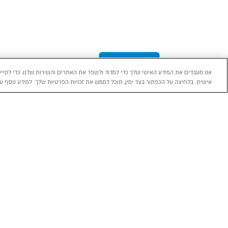
אנו מעבדים את המידע האישי שלך כדי למדוד ולשפר את האתרים והשירות שלנו, כדי לסייע
אישית. בלחיצה על הכפתור בצד ימין, תוכל לממש את זכויות הפרטיות שלך. למידע נוסף עי
מכירה
השכרה
ליסינג
רכב חדש 0 ק"מ
השכרת רכב בארץ
ליסינג פרטי
רכב יד ראשונה
ניהול הזמנת השכרה
ליסינג תפעול
השכרה עסקית
שאלות ותשובות